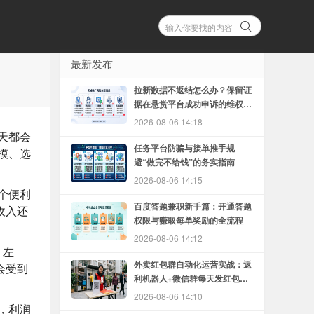
最新发布
拉新数据不返结怎么办？保留证
据在悬赏平台成功申诉的维权方
法
2026-08-06 14:18
天都会
任务平台防骗与接单推手规
模、选
避“做完不给钱”的务实指南
2026-08-06 14:15
一个便利
百度答题兼职新手篇：开通答题
收入还
权限与赚取每单奖励的全流程
2026-08-06 14:12
 左
外卖红包群自动化运营实战：返
会受到
利机器人+微信群每天发红包的
完整教程
2026-08-06 14:10
，利润