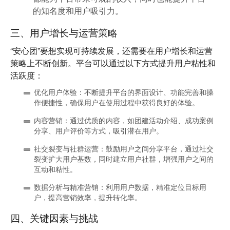
的知名度和用户吸引力。
三、用户增长与运营策略
“安心团”要想实现可持续发展，还需要在用户增长和运营
策略上不断创新。平台可以通过以下方式提升用户粘性和
活跃度：
优化用户体验
：不断提升平台的界面设计、功能完善和操
作便捷性，确保用户在使用过程中获得良好的体验。
内容营销
：通过优质的内容，如团建活动介绍、成功案例
分享、用户评价等方式，吸引潜在用户。
社交裂变与社群运营
：鼓励用户之间分享平台，通过社交
裂变扩大用户基数，同时建立用户社群，增强用户之间的
互动和粘性。
数据分析与精准营销
：利用用户数据，精准定位目标用
户，提高营销效率，提升转化率。
四、关键因素与挑战