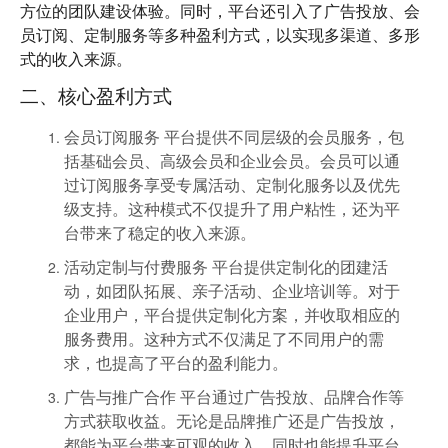
方位的团队建设体验。同时，平台还引入了广告投放、会
员订阅、定制服务等多种盈利方式，以实现多渠道、多形
式的收入来源。
二、核心盈利方式
会员订阅服务
平台提供不同层级的会员服务，包
括基础会员、高级会员和企业会员。会员可以通
过订阅服务享受专属活动、定制化服务以及优先
级支持。这种模式不仅提升了用户粘性，还为平
台带来了稳定的收入来源。
活动定制与付费服务
平台提供定制化的团建活
动，如团队拓展、亲子活动、企业培训等。对于
企业用户，平台提供定制化方案，并收取相应的
服务费用。这种方式不仅满足了不同用户的需
求，也提高了平台的盈利能力。
广告与推广合作
平台通过广告投放、品牌合作等
方式获取收益。无论是品牌推广还是广告投放，
都能为平台带来可观的收入，同时也能提升平台