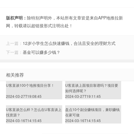
版权声明：
除特别声明外，本站所有文章皆是来自APP地推拉新
网，转载请以超链接形式注明出处！
上一篇：
12岁小学生怎么快速赚钱，合法且安全的理财方式
下一篇：
基金可以赚多少钱？
相关推荐
U客直谈100个地推项目分享！
U客直谈上面项目靠谱吗？项目要
如何选择呢？
2024-03-27T19:08:45
2024-03-27T19:11:45
U客直谈怎么样？怎么在U客直谈上
盘点10个副业赚钱项目，兼职赚钱
找资源？
在家可做
2024-03-16T14:15:45
2024-03-16T14:15:45