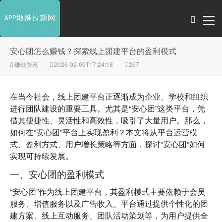
安心团怎么赚钱？探索线上团建平台的盈利模式
赚钱资讯
2026-02-09T17:24:18
267
在当今社会，线上团建平台正逐渐成为企业、学校和组织
进行团队建设的重要工具。尤其是“安心团”这类平台，凭
借其便捷性、灵活性和高效性，吸引了大量用户。那么，
如何在“安心团”平台上实现盈利？本文将从平台运营模
式、盈利方式、用户增长策略等方面，探讨“安心团”如何
实现可持续发展。
一、安心团的盈利模式
“安心团”作为线上团建平台，其盈利模式主要依赖于会员
服务、增值服务以及广告收入。平台通过提供个性化的团
建方案、线上互动服务、团队活动策划等，为用户提供全