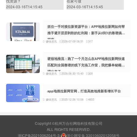
找资源？
在家可做
2024-03-16T14:15:45
2024-03-16T14:15:45
抓住一手对接拉新资源平台：APP地推拉新网如何帮
推手避开层层剥削的红利期：新手从0到1的靠谱搞钱
指南
赚钱资讯
2026-07-09 08:51
317
硬核地推流：跑了一个月怎么在APP地推拉新网快速
匹配到全国靠谱的线下充场工作室，我把爆单秘籍整
理出来了
赚钱资讯
2026-06-30 15:40
300
app地推拉新网官网，打造高效地推新客增长平台
赚钱资讯
2025-12-26 10:06
4855
Copyright ©杭州万合社网络科技有限公司
ALL RIGHTS RESERVED.
浙ICP备2021006204号-3
浙公网安备 33010602012058号