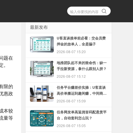
最新发布
U客直谈接单前必看：交会员费
押金的放单人，全是骗子
2026-08-07 15:20
问题在
地推团队起不来的致命伤：缺一
定。
手拉新资源，拿什么跟别人拼？
2026-08-07 15:12
有限的
任务平台赚差价实操：U客直谈
优惠政
高价单搬运到趣闲赚，中间商怎
么赚
2026-08-07 15:09
成本较
任务网发单高返佣首码配悬赏平
流量等
台，自动套利怎么玩？
2026-08-07 15:05