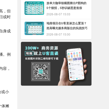
放单大咖审核截图揪出P图狗的
5个狠招，5秒识破恶意造假
高，但
2026-08-07 15:03
日或时
地推项目在U客直谈怎么置顶？
抢高曝光服务商版位的实战技巧
自身成
2026-08-07 15:00
播。例
内容，
台或小
个体摊