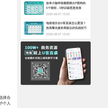
放单大咖审核截图揪出P图狗的
5个狠招，5秒识破恶意造假
2026-08-07 15:03
地推项目在U客直谈怎么置顶？
抢高曝光服务商版位的实战技巧
2026-08-07 15:00
选择合
护个人