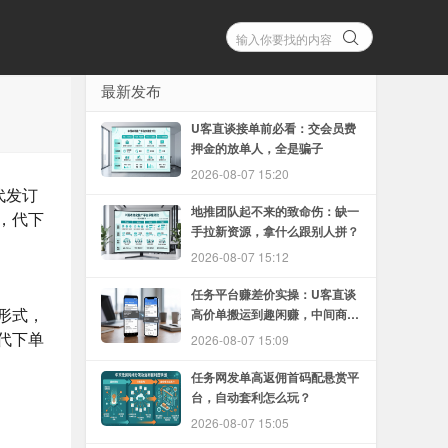
最新发布
U客直谈接单前必看：交会员费
押金的放单人，全是骗子
2026-08-07 15:20
代发订
地推团队起不来的致命伤：缺一
，代下
手拉新资源，拿什么跟别人拼？
2026-08-07 15:12
任务平台赚差价实操：U客直谈
形式，
高价单搬运到趣闲赚，中间商怎
么赚
代下单
2026-08-07 15:09
任务网发单高返佣首码配悬赏平
台，自动套利怎么玩？
2026-08-07 15:05