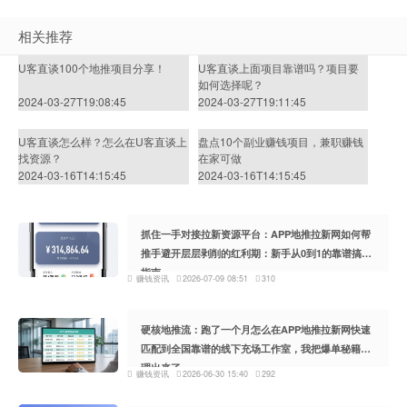
相关推荐
U客直谈100个地推项目分享！
U客直谈上面项目靠谱吗？项目要
如何选择呢？
2024-03-27T19:08:45
2024-03-27T19:11:45
U客直谈怎么样？怎么在U客直谈上
盘点10个副业赚钱项目，兼职赚钱
找资源？
在家可做
2024-03-16T14:15:45
2024-03-16T14:15:45
抓住一手对接拉新资源平台：APP地推拉新网如何帮
推手避开层层剥削的红利期：新手从0到1的靠谱搞钱
指南
赚钱资讯
2026-07-09 08:51
310
硬核地推流：跑了一个月怎么在APP地推拉新网快速
匹配到全国靠谱的线下充场工作室，我把爆单秘籍整
理出来了
赚钱资讯
2026-06-30 15:40
292