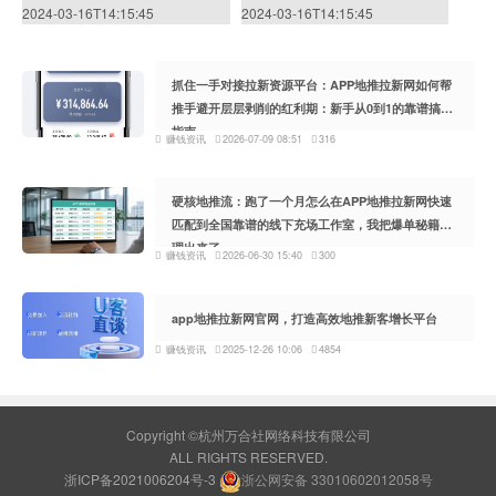
2024-03-16T14:15:45
2024-03-16T14:15:45
抓住一手对接拉新资源平台：APP地推拉新网如何帮
推手避开层层剥削的红利期：新手从0到1的靠谱搞钱
指南
赚钱资讯
2026-07-09 08:51
316
硬核地推流：跑了一个月怎么在APP地推拉新网快速
匹配到全国靠谱的线下充场工作室，我把爆单秘籍整
理出来了
赚钱资讯
2026-06-30 15:40
300
app地推拉新网官网，打造高效地推新客增长平台
赚钱资讯
2025-12-26 10:06
4854
Copyright ©杭州万合社网络科技有限公司
ALL RIGHTS RESERVED.
浙ICP备2021006204号-3
浙公网安备 33010602012058号