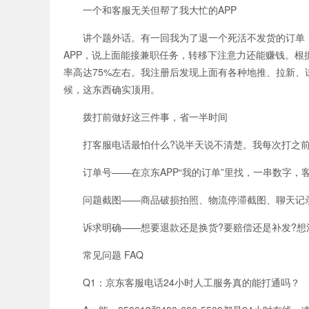
一个和客服无关但帮了我大忙的APP
讲个题外话。有一回我为了退一个死活不发货的订单，
APP，说上面能接兼职任务，转移下注意力还能赚钱。根
率高达75%左右。我注册后发现上面有各种地推、拉新
候，这东西确实顶用。
拨打前做好这三件事，省一半时间
打客服电话最怕什么?说半天说不清楚。我每次打之前
订单号——在京东APP“我的订单”里找，一串数字，
问题截图——商品破损拍照、物流停滞截图、聊天记录
诉求明确——想要退款还是换货?要赔偿还是补发?想
常见问题 FAQ
Q1：京东客服电话24小时人工服务真的能打通吗？