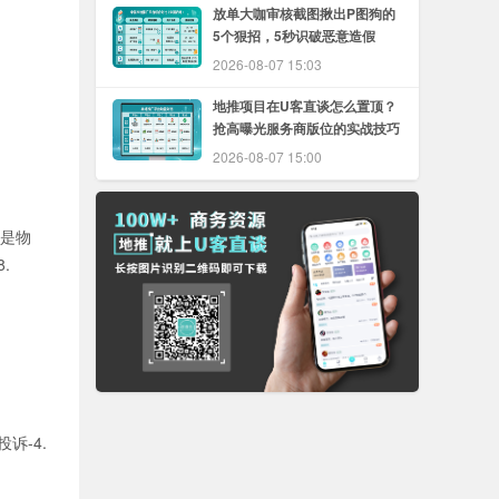
放单大咖审核截图揪出P图狗的
5个狠招，5秒识破恶意造假
2026-08-07 15:03
地推项目在U客直谈怎么置顶？
抢高曝光服务商版位的实战技巧
2026-08-07 15:00
3是物
.
诉-4.