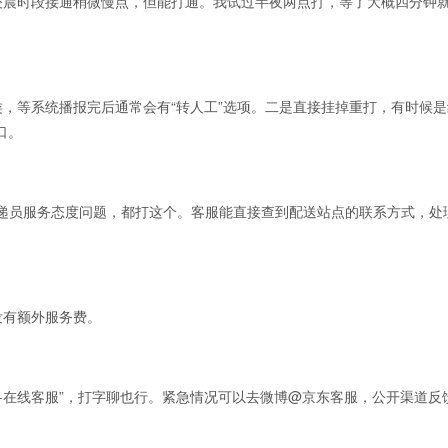
时在线。凌晨时段接通稍微慢点，但能打通。我试过半夜两点打，等了大概四分钟
等系统播报完后通常会有“转人工”选项。二是直接挂掉重打，有时候是
口。
快递员服务态度问题，都打这个。客服能直接查到配送站点的联系方式，处
有额外服务费。
-在线客服”，打字聊也行。紧急情况可以去微博@京东客服，公开渠道反