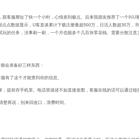
跟客服掰扯了快一个小时，心情差到极点。后来我朋友推荐了一个叫U
据点点数据显示，U客直谈累计下载注册量超500万，日活人数超30万，
、试玩的任务，没事刷一刷，一个月也能多个几百块零花钱。需要分散注意
都会准备好三样东西：
客服有了这个才能查到你的信息。
，提前存手机里。电话里描述不如直接发图，客服在线的话可以通过链
清楚再说，别来回改口，浪费时间。