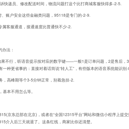
诉快递员、修改配送时间，物流问题打这个比打商城客服快得多-2-5.
户安全这些金融类问题，95118是专门的-2-9.
的专属客服通道，接通速度比普通快不少-2.
的办法：
。如果不行，听语音提示按对应的数字键——一般1是订单问题，2是售后，
有一种更省事的：直接对着话筒说“转人工”，有些版本的语音系统能识别-8
务，高峰期等个3-5分钟正常，别着急挂-2.
快，基本不用怎么等。
(京东总部在北京)，或者在“全国12315平台”网站和微信小程序上提交投
315介入后三天就退了。这条红线，商家比你还清楚。