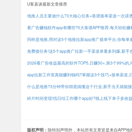
U客直谈最新文章推荐
地推人员主要做什么?3大核心任务+靠谱接单渠道一次讲透
看广告赚钱软件app有哪些?5大靠谱APP推荐,每天轻松
同样是地推,用对这5个地推拉新app推广接单平台,你每单多
免费接任务!这5个app推广拉新一手渠道单量多到爆,新手也
2026看广告收益最高的软件TOP5,日赚50+,第3个99%
app拉新工作室真能赚到钱吗?掌握这3个技巧+接单渠道,日入
什么是地推?3分钟带你彻底搞懂这个行业,新手当天就能
碎片时间变现!找日结工作哪个app好?线上线下单子多收
版权声明：
除特别声明外，本站所有文章皆是来自APP