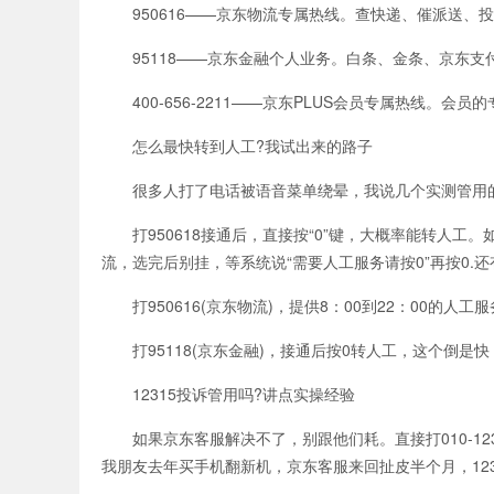
950616——京东物流专属热线。查快递、催派送、投
95118——京东金融个人业务。白条、金条、京东支付、账
400-656-2211——京东PLUS会员专属热线。会员
怎么最快转到人工?我试出来的路子
很多人打了电话被语音菜单绕晕，我说几个实测管用
打950618接通后，直接按“0”键，大概率能转人工
流，选完后别挂，等系统说“需要人工服务请按0”再按0.还
打950616(京东物流)，提供8：00到22：00的人工服
打95118(京东金融)，接通后按0转人工，这个倒是
12315投诉管用吗?讲点实操经验
如果京东客服解决不了，别跟他们耗。直接打010-12315
我朋友去年买手机翻新机，京东客服来回扯皮半个月，12