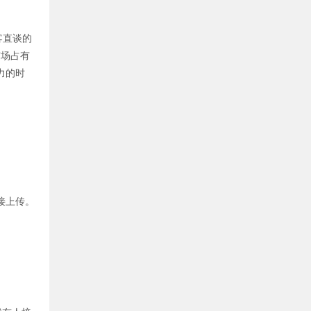
客直谈的
市场占有
力的时
接上传。