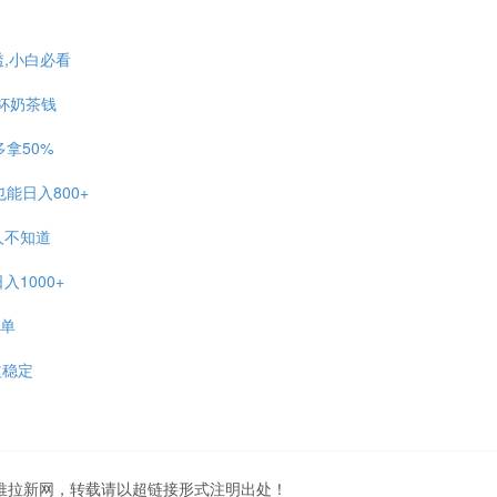
,小白必看
赚杯奶茶钱
拿50%
能日入800+
的人不知道
1000+
接单
益稳定
地推拉新网，转载请以超链接形式注明出处！