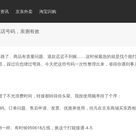
推资讯
京东外卖
淘宝闪购
电话号码，亲测有效
路了、商品有质量问题、退款迟迟不到账……这时候最急的就是找个能
话，踩过坑也绕过弯路。今天把这些号码一次性整理出来，省得你遇到事
了不光浪费时间，转接都转得你头晕。我按使用频率排了个序：
号码。订单问题、售后申请、发票、优惠券使用，但凡在京东商城买东西
8一样。有时候950618占线，换这个打能接通-4-5.