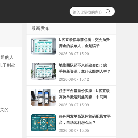
最新发布
U客直谈接单前必看：交会员费
押金的放单人，全是骗子
2026-08-07 15:20
打通的人
儿了到处
地推团队起不来的致命伤：缺一
手拉新资源，拿什么跟别人拼？
2026-08-07 15:12
任务平台赚差价实操：U客直谈
高价单搬运到趣闲赚，中间商怎
么赚
2026-08-07 15:09
相关的
任务网发单高返佣首码配悬赏平
台，自动套利怎么玩？
2026-08-07 15:05