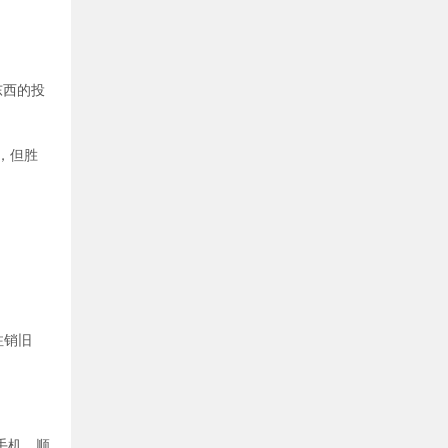
东西的投
，但胜
注销旧
手机，顺