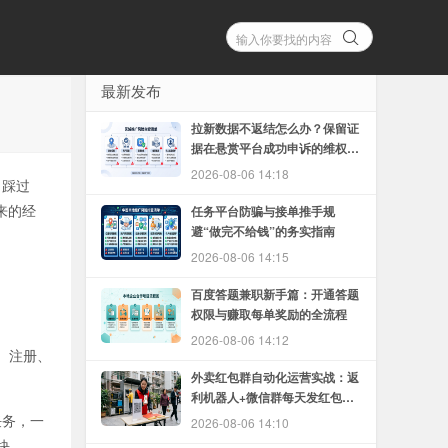
最新发布
拉新数据不返结怎么办？保留证
据在悬赏平台成功申诉的维权方
法
2026-08-06 14:18
，踩过
来的经
任务平台防骗与接单推手规
避“做完不给钱”的务实指南
2026-08-06 14:15
百度答题兼职新手篇：开通答题
权限与赚取每单奖励的全流程
2026-08-06 14:12
、注册、
外卖红包群自动化运营实战：返
利机器人+微信群每天发红包的
完整教程
任务，一
2026-08-06 14:10
块。