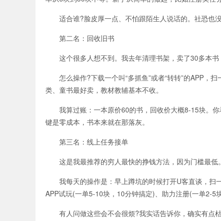
适合谁?脸皮厚一点、不怕跟陌生人说话的。社恐也没
第二名：回收旧书
这个很多人想不到。我去年清理书架，卖了30多本书，
怎么操作?下载一个叫“多抓鱼”或者“转转”的APP，
类、童书最好卖，教材教辅基本不收。
我算过账：一本原价60的书，回收价大概8-15块。
键是零成本，书本来就在那落灰。
第三名：线上任务接单
这是我最推荐的穷人最快的挣钱方法，因为门槛最低。
我每天的操作是：早上蹲坑的时候打开U客直谈，扫一眼新
APP试玩(一单5-10块，10分钟搞定)、助力注册(一单2
有人问做这些会不会很烦?我实话告诉你，确实有点枯燥