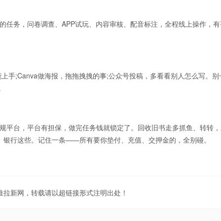
任务，问卷调查、APP试玩、内容审核、配音标注，全程线上操作，有
;Canva做海报，拖拖拽拽的事;公众号投稿，多看看别人怎么写。别
。
规平台，平台有担保，做完任务钱就锁定了。回收旧书走多抓鱼、转转，
手、银行这些。记住一条——所有要你垫付、充值、交押金的，全别碰。
地推拉新网，转载请以超链接形式注明出处！