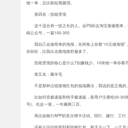
做一单，总比刷短视频强。
第四名：技能变现
这个适合有一技之长的人。会PS的去淘宝接修图单，一单
稿公众号，一篇100-300.
我自己会做简单的海报，在闲鱼上挂着“10元做海报”，每
在轻松，比我出去跑地推舒服多了。
技能变现的核心是什么?别嫌钱少。10块钱一单你看不
第五名：薅羊毛
不是那种点链接领红包的低端薅法，我说的是正规的
比如抖音极速版和快手极速版，新用户注册给20-30块
号)。光这一项，一年薅两三百。
再比如银行APP的首次绑卡活动。招行、建行、工行，
还有云闪付的签到和转账红包，每天点一下，一个月十