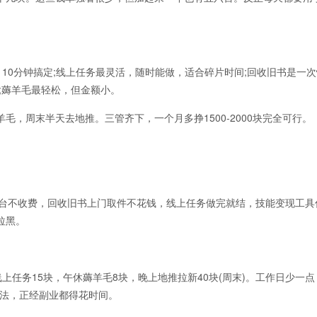
10分钟搞定;线上任务最灵活，随时能做，适合碎片时间;回收旧书是一
;薅羊毛最轻松，但金额小。
周末半天去地推。三管齐下，一个月多挣1500-2000块完全可行。
台不收费，回收旧书上门取件不花钱，线上任务做完就结，技能变现工具
拉黑。
务15块，午休薅羊毛8块，晚上地推拉新40块(周末)。工作日少一点
的说法，正经副业都得花时间。