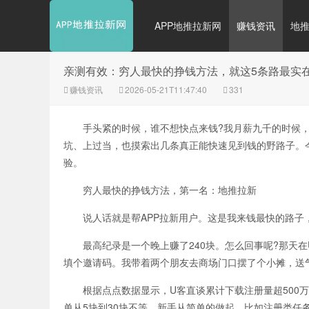
APP地推拉新网
赚钱资讯
地
亲测有效：穷人最快的挣钱方法，就这5条路最实
赚钱资讯
2026-05-21T11:47:40
331
手头紧的时候，谁不想快点来钱?我月薪九千的时候，
坑、上过当，也摸索出几条真正能快速见到钱的野路子。
验。
穷人最快的挣钱方法，第一名：地推拉新
说人话就是帮APP拉新用户。这是我来钱最快的路子
最高纪录是一个晚上赚了240块。怎么回事呢?那天在U
填个邀请码。我带着两个朋友去商场门口摆了个小摊，送气
根据点点数据显示，U客直谈累计下载注册量超500万，
单从5块到30块不等。新手从简单的做起，比如注册类任务，