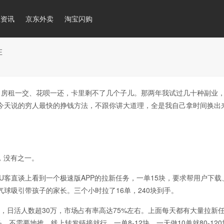
推资讯
京东外卖
淘宝闪购
在
房租一交、花呗一还，卡里剩不了几个子儿。那两年我试过几十种副业
今天说的穷人最快的挣钱方法，不跟你讲大道理，全是我自己拿时间换出
，没有之一。
客直谈上看到一个极速版APP的拉新任务，一单15块，要求帮用户下载
球吸引带孩子的家长。三个小时拉了16单，240块到手。
日活人数超30万，市场占有率高达75%左右。上面每天都有大量拉新
不需要地推，线上转发链接就行。一单8-12块，一天做10单就80-120