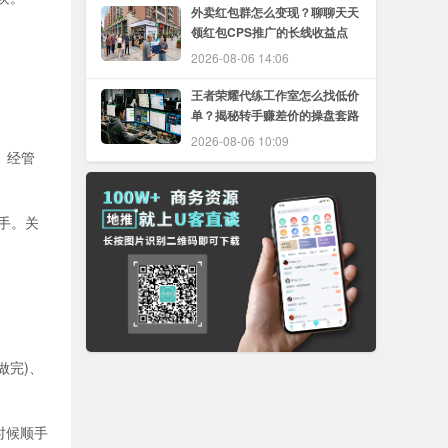
外卖红包群怎么变现？聊聊天天
领红包CPS推广的长线收益点
2026-08-06 14:06
王者荣耀代练工作室怎么找低价
单？揭秘转手赚差价的操盘套路
2026-08-06 10:09
、经管
手。关
做完)、
时候顺手