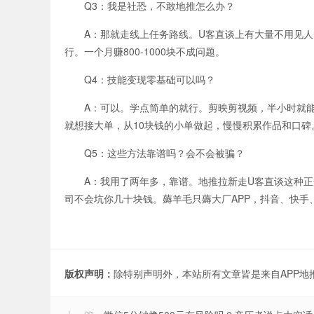
Q3：我是社恐，不敢地推怎么办？
A：那就走线上任务路线。U客直谈上有大量不用见人的
行。一个月赚800-1000块不成问题。
Q4：技能变现零基础可以吗？
A：可以。学点简单的就行。剪映剪视频，半小时就能上手
就想接大单，从10块钱的小单做起，慢慢积累作品和口碑
Q5：这些方法靠谱吗？会不会被骗？
A：我用了两年多，靠谱。地推拉新走U客直谈这种正
司不会坑你几十块钱。薅羊毛只薅大厂APP，抖音、快
版权声明：
除特别声明外，本站所有文章皆是来自APP