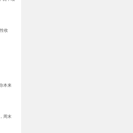
次性收
你本来
，周末