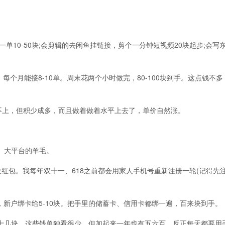
10-50块;会剪辑的去闲鱼挂链接，剪个一分钟短视频20块起步;会写
个月能接8-10单。周末花两个小时做完，80-100块到手。这点钱不多
上，但积少成多，而且做着做着水平上去了，单价自然涨。
、大平台的羊毛。
红包。我每年双十一、618之前都会用家人手机号重新注册一轮(记得先
新户绑卡给5-10块。把手里的储蓄卡、信用卡都绑一遍，百来块到手。
几块。这些钱单独看很少，但加起来一年也有五六百。反正每天都要用