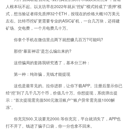
人根本玩不起。以太坊早在2022年就从“挖矿”模式转成了“质押”模
式，想当验证者得先质押32个ETH，按现在的价格大概10万美元
左右。比特币挖矿更需要专业的ASIC矿机，一台几万块，还得建
矿场、交电费，一个月电费几十万。
你拿个手机在微信里点两下就想赚几百万?可能吗?
那些“暴富神话”是怎么编出来的?
这些骗局的套路我研究透了，基本分三种：
第一种：纯诈骗，充钱才能提现
这也是最常见的。拉你进群，让你下载APP。注册后显示你已
经“挖”到了几千几万个币，价值几十万。你想提现，系统弹出提
示：“首次提现需充值500元激活账户”“账户异常需充值1000解
冻”。
你充完500.又说要充2000.等你充完，平台就消失了，APP也
打不开了。钱进了骗子口袋，你一分也拿不回来。