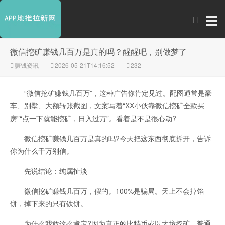
微信挖矿赚钱几百万是真的吗？醒醒吧，别做梦了
赚钱资讯
2026-05-21T14:16:52
232
“微信挖矿赚钱几百万”，这种广告你肯定见过。配图通常是豪
车、别墅、大额转账截图，文案写着“XX小伙靠微信挖矿全款买
房”“点一下就能挖矿，日入过万”。看着是不是很心动?
微信挖矿赚钱几百万是真的吗?今天把这东西彻底拆开，告诉
你为什么千万别信。
先说结论：纯属扯淡
微信挖矿赚钱几百万，假的。100%是骗局。天上不会掉馅
饼，掉下来的只有铁饼。
为什么我敢这么肯定?因为真正的比特币或以太坊挖矿，普通