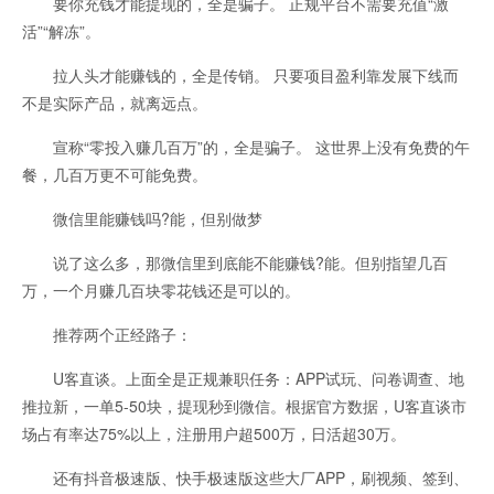
要你充钱才能提现的，全是骗子。 正规平台不需要充值“激
活”“解冻”。
拉人头才能赚钱的，全是传销。 只要项目盈利靠发展下线而
不是实际产品，就离远点。
宣称“零投入赚几百万”的，全是骗子。 这世界上没有免费的午
餐，几百万更不可能免费。
微信里能赚钱吗?能，但别做梦
说了这么多，那微信里到底能不能赚钱?能。但别指望几百
万，一个月赚几百块零花钱还是可以的。
推荐两个正经路子：
U客直谈。上面全是正规兼职任务：APP试玩、问卷调查、地
推拉新，一单5-50块，提现秒到微信。根据官方数据，U客直谈市
场占有率达75%以上，注册用户超500万，日活超30万。
还有抖音极速版、快手极速版这些大厂APP，刷视频、签到、