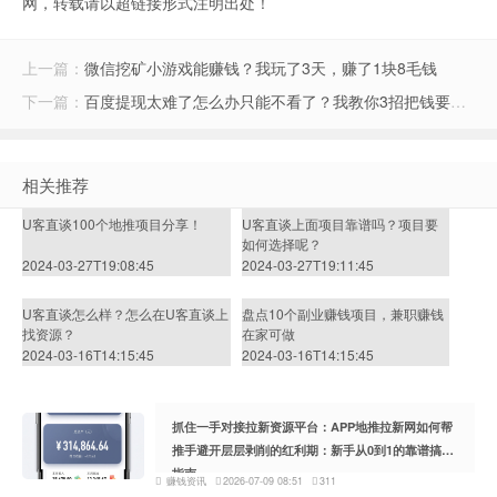
网，转载请以超链接形式注明出处！
上一篇：
微信挖矿小游戏能赚钱？我玩了3天，赚了1块8毛钱
下一篇：
百度提现太难了怎么办只能不看了？我教你3招把钱要回来
相关推荐
U客直谈100个地推项目分享！
U客直谈上面项目靠谱吗？项目要
如何选择呢？
2024-03-27T19:08:45
2024-03-27T19:11:45
U客直谈怎么样？怎么在U客直谈上
盘点10个副业赚钱项目，兼职赚钱
找资源？
在家可做
2024-03-16T14:15:45
2024-03-16T14:15:45
抓住一手对接拉新资源平台：APP地推拉新网如何帮
推手避开层层剥削的红利期：新手从0到1的靠谱搞钱
指南
赚钱资讯
2026-07-09 08:51
311