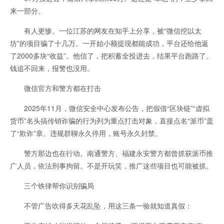
来一部分。
有人更惨。一位江苏的网友在知乎上分享，被“微信挖以太
坊”的项目骗了十几万。一开始小额提现都能成功，平台还给他返
了2000多块“收益”。他信了，把积蓄全投进去，结果平台跑路了。
钱追不回来，报警也没用。
微信官方和警方都在打击
2025年11月，微信安全中心发布公告，把假借“区块链”“虚拟
货币”名头搞传销诈骗的行为列为重点打击对象，直接点名“派币”盖
了“欺诈”章。违规群聊永久停用，账号永久封禁。
警方那边也在行动。南通警方、福建永安警方都曾抓获派币推
广人员，依法刑事拘留。不是开玩笑，推广这些项目也可能被抓。
三个铁律帮你识别骗局
不管广告吹得多天花乱坠，用这三条一验就知道真假：