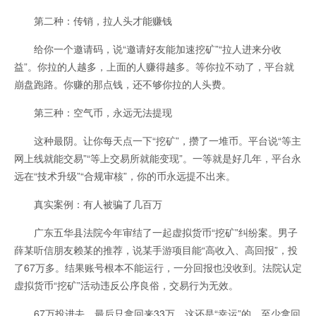
第二种：传销，拉人头才能赚钱
给你一个邀请码，说“邀请好友能加速挖矿”“拉人进来分收
益”。你拉的人越多，上面的人赚得越多。等你拉不动了，平台就
崩盘跑路。你赚的那点钱，还不够你拉的人头费。
第三种：空气币，永远无法提现
这种最阴。让你每天点一下“挖矿”，攒了一堆币。平台说“等主
网上线就能交易”“等上交易所就能变现”。一等就是好几年，平台永
远在“技术升级”“合规审核”，你的币永远提不出来。
真实案例：有人被骗了几百万
广东五华县法院今年审结了一起虚拟货币“挖矿”纠纷案。男子
薛某听信朋友赖某的推荐，说某手游项目能“高收入、高回报”，投
了67万多。结果账号根本不能运行，一分回报也没收到。法院认定
虚拟货币“挖矿”活动违反公序良俗，交易行为无效。
67万投进去，最后只拿回来33万。这还是“幸运”的，至少拿回