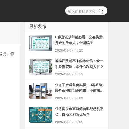
最新发布
U客直谈接单前必看：交会员费
押金的放单人，全是骗子
2026-08-07 15:20
赌徒。作
地推团队起不来的致命伤：缺一
手拉新资源，拿什么跟别人拼？
2026-08-07 15:12
任务平台赚差价实操：U客直谈
高价单搬运到趣闲赚，中间商怎
么赚
2026-08-07 15:09
任务网发单高返佣首码配悬赏平
台，自动套利怎么玩？
2026-08-07 15:05