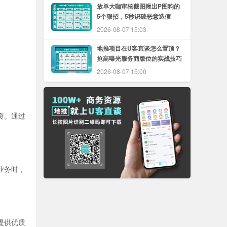
放单大咖审核截图揪出P图狗的
5个狠招，5秒识破恶意造假
2026-08-07 15:03
地推项目在U客直谈怎么置顶？
抢高曝光服务商版位的实战技巧
2026-08-07 15:00
资。通过
业务时，
提供优质