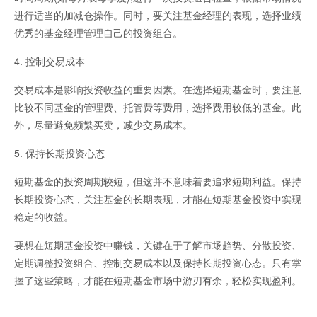
进行适当的加减仓操作。同时，要关注基金经理的表现，选择业绩
优秀的基金经理管理自己的投资组合。
4. 控制交易成本
交易成本是影响投资收益的重要因素。在选择短期基金时，要注意
比较不同基金的管理费、托管费等费用，选择费用较低的基金。此
外，尽量避免频繁买卖，减少交易成本。
5. 保持长期投资心态
短期基金的投资周期较短，但这并不意味着要追求短期利益。保持
长期投资心态，关注基金的长期表现，才能在短期基金投资中实现
稳定的收益。
要想在短期基金投资中赚钱，关键在于了解市场趋势、分散投资、
定期调整投资组合、控制交易成本以及保持长期投资心态。只有掌
握了这些策略，才能在短期基金市场中游刃有余，轻松实现盈利。