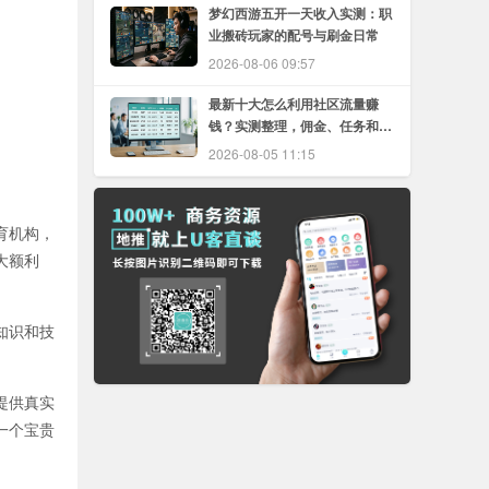
梦幻西游五开一天收入实测：职
业搬砖玩家的配号与刷金日常
2026-08-06 09:57
最新十大怎么利用社区流量赚
钱？实测整理，佣金、任务和结
算怎么选
2026-08-05 11:15
育机构，
大额利
知识和技
提供真实
一个宝贵