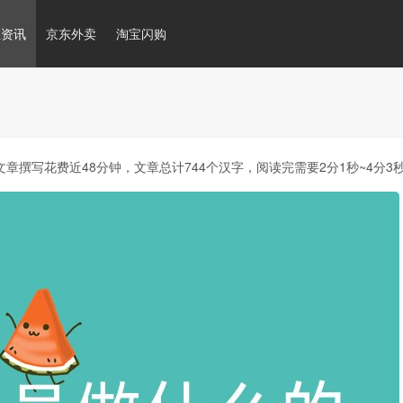
推资讯
京东外卖
淘宝闪购
章撰写花费近48分钟，文章总计744个汉字，阅读完需要2分1秒~4分3