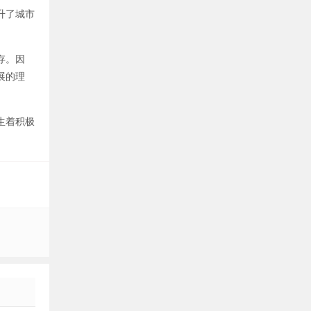
升了城市
存。因
展的理
生着积极