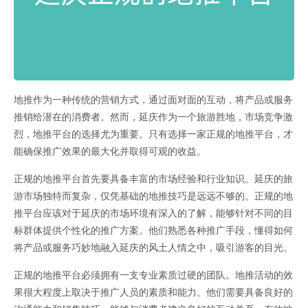
地推作为一种传统的营销方式，通过面对面的互动，将产品或服务
推销给潜在的消费者。然而，延庆作为一个旅游胜地，市场竞争激
烈，地推平台的选择尤为重要。只有选择一家正规的地推平台，才
能确保推广效果的最大化并取得可观的收益。
正规的地推平台首先要具备丰富的市场经验和行业知识。延庆的旅
游市场独特而复杂，仅凭基础的地推技巧是远远不够的。正规的地
推平台应该对于延庆的市场环境有深入的了解，能够针对不同的目
标群体提供个性化的推广方案。他们熟悉各种推广手段，懂得如何
将产品或服务巧妙地融入延庆的风土人情之中，吸引游客的目光。
正规的地推平台必须拥有一支专业素质过硬的团队。地推活动的效
果很大程度上取决于推广人员的素质和能力。他们需要具备良好的