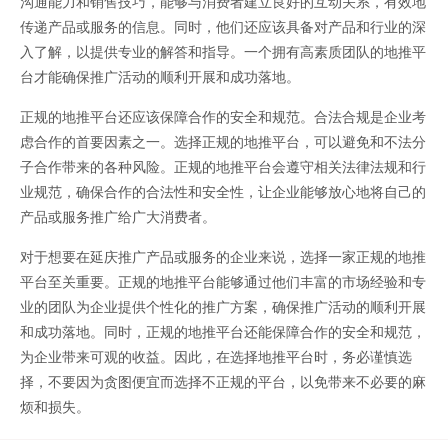
沟通能力和销售技巧，能够与消费者建立良好的互动关系，有效地
传递产品或服务的信息。同时，他们还应该具备对产品和行业的深
入了解，以提供专业的解答和指导。一个拥有高素质团队的地推平
台才能确保推广活动的顺利开展和成功落地。
正规的地推平台还应该保障合作的安全和规范。合法合规是企业考
虑合作的首要因素之一。选择正规的地推平台，可以避免和不法分
子合作带来的各种风险。正规的地推平台会遵守相关法律法规和行
业规范，确保合作的合法性和安全性，让企业能够放心地将自己的
产品或服务推广给广大消费者。
对于想要在延庆推广产品或服务的企业来说，选择一家正规的地推
平台至关重要。正规的地推平台能够通过他们丰富的市场经验和专
业的团队为企业提供个性化的推广方案，确保推广活动的顺利开展
和成功落地。同时，正规的地推平台还能保障合作的安全和规范，
为企业带来可观的收益。因此，在选择地推平台时，务必谨慎选
择，不要因为贪图便宜而选择不正规的平台，以免带来不必要的麻
烦和损失。