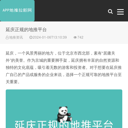
延庆正规的地推平台
地推资讯
2024-01-06T13:10:39
742
延庆，一个风景秀丽的地方，位于北京市西北部，素有“居庸关
外”的美誉。作为京城的重要脚手架，延庆拥有丰富的自然资源和
独特的文化底蕴，吸引着无数的游客和投资者。对于想要在延庆推
广自己的产品或服务的企业来说，选择一个正规可靠的地推平台至
关重要。