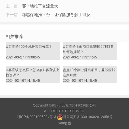
上一篇：
哪个地推平台流量大
下一篇：
蓉惠保地推平台，让保险服务触手可及
相关推荐
U客直谈100个地推项目分享！
U客直谈上面项目靠谱吗？项目要
如何选择呢？
2024-03-27T19:08:45
2024-03-27T19:11:45
U客直谈怎么样？怎么在U客直谈上
盘点10个副业赚钱项目，兼职赚钱
找资源？
在家可做
2024-03-16T14:15:45
2024-03-16T14:15:45
Copyright ©杭州万合社网络科技有限公司
ALL RIGHTS RESERVED.
浙ICP备2021006204号-3
浙公网安备 33010602012058号
xml地图