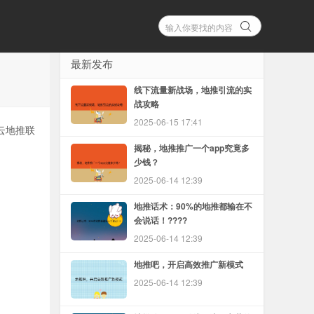
最新发布
线下流量新战场，地推引流的实
战攻略
2025-06-15 17:41
云地推联
揭秘，地推推广一个app究竟多
少钱？
2025-06-14 12:39
地推话术：90%的地推都输在不
会说话！????
2025-06-14 12:39
地推吧，开启高效推广新模式
2025-06-14 12:39