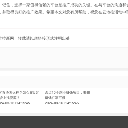
。记住，选择一家值得信赖的平台是推广成功的关键。在与平台的沟通和
，并取得良好的推广效果。希望本文对您有所帮助，祝您在云地推活动中
地推拉新网，转载请以超链接形式注明出处！
客直谈怎么样？怎么在U客
盘点10个副业赚钱项目，兼职
谈上找资源？
赚钱在家可做
24-03-16T14:15:45
2024-03-16T14:15:45