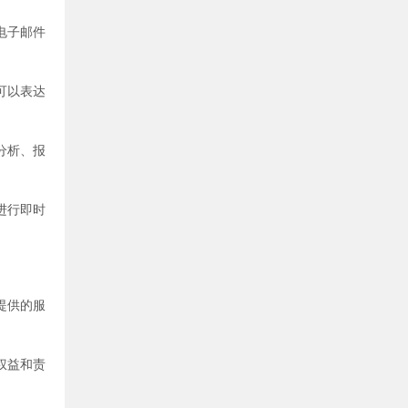
电子邮件
可以表达
分析、报
进行即时
提供的服
权益和责