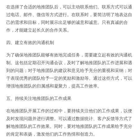
在选择了合适的地推团队后，可以主动联系他们。联系方式可以通
过电话、邮件、微信等方式进行。在联系时，要简洁明了地表达自
己的需求和目标，同时展示出足够的诚意和诚意。只有真诚的合
作，才能建立起长久的合作关系。
四、建立有效的沟通机制
为了确保地推团队能够有效地完成任务，需要建立起有效的沟通机
制。这包括定期召开沟通会议，及时了解地推团队的工作进展和遇
到的问题；对于地推团队的建议和意见给予充分的重视和采纳；对
于表现优秀的团队给予一定的奖励和激励等。通过这些方式，可以
增强地推团队的归属感和凝聚力，提高工作效率。
五、持续关注地推团队的工作成果
在地推团队开展工作的过程中，要持续关注他们的工作成果，以便
及时发现问题并进行调整。可以通过数据统计、客户反馈等方式了
解地推团队的工作效果。同时，要对地推团队的工作成果给予充分
的肯定和表扬，激发他们的工作热情和创造力。