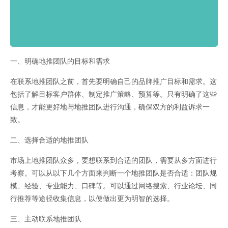
一、明确地推团队的目标和需求
在联系地推团队之前，首先要明确自己的品牌推广目标和需求。这
包括了解目标客户群体、制定推广策略、预算等。只有明确了这些
信息，才能更好地与地推团队进行沟通，确保双方的利益诉求一
致。
二、选择合适的地推团队
市场上地推团队众多，要想联系到合适的团队，需要从多方面进行
考察。可以从以下几个方面来判断一个地推团队是否合适：团队规
模、经验、专业能力、口碑等。可以通过网络搜索、行业论坛、同
行推荐等途径收集信息，以便做出更为明智的选择。
三、主动联系地推团队