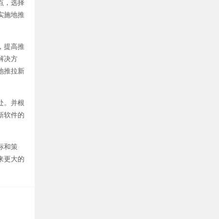
点，选择
实施地推
，提高推
解决方
地推拉新
处。并根
新软件的
标和策
来更大的