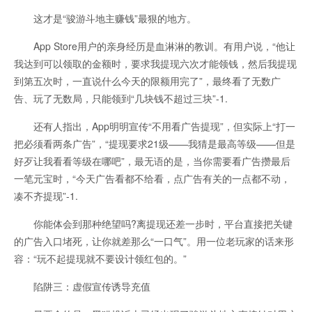
这才是“骏游斗地主赚钱”最狠的地方。
App Store用户的亲身经历是血淋淋的教训。有用户说，“他让
我达到可以领取的金额时，要求我提现六次才能领钱，然后我提现
到第五次时，一直说什么今天的限额用完了”，最终看了无数广
告、玩了无数局，只能领到“几块钱不超过三块”-1.
还有人指出，App明明宣传“不用看广告提现”，但实际上“打一
把必须看两条广告”，“提现要求21级——我猜是最高等级——但是
好歹让我看看等级在哪吧”，最无语的是，当你需要看广告攒最后
一笔元宝时，“今天广告看都不给看，点广告有关的一点都不动，
凑不齐提现”-1.
你能体会到那种绝望吗?离提现还差一步时，平台直接把关键
的广告入口堵死，让你就差那么“一口气”。用一位老玩家的话来形
容：“玩不起提现就不要设计领红包的。”
陷阱三：虚假宣传诱导充值