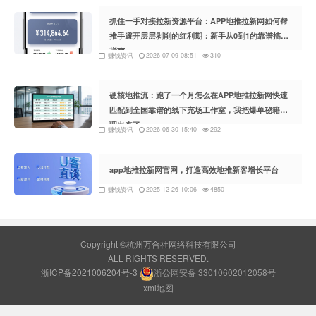
抓住一手对接拉新资源平台：APP地推拉新网如何帮
推手避开层层剥削的红利期：新手从0到1的靠谱搞钱
指南
赚钱资讯
2026-07-09 08:51
310
硬核地推流：跑了一个月怎么在APP地推拉新网快速
匹配到全国靠谱的线下充场工作室，我把爆单秘籍整
理出来了
赚钱资讯
2026-06-30 15:40
292
app地推拉新网官网，打造高效地推新客增长平台
赚钱资讯
2025-12-26 10:06
4850
Copyright ©杭州万合社网络科技有限公司
ALL RIGHTS RESERVED.
浙ICP备2021006204号-3
浙公网安备 33010602012058号
xml地图