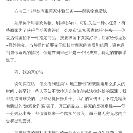
方向三：得物/淘宝商家体验任务——攒实物也攒钱
如果你平时喜欢购物、刷得物App，可以关注一种小任务：有
些商家为了获得早期买家评价，会发布“真实买家体验”任务——你
去店铺里拍下一件指定商品，按要求留下真实好评，店家给你返款
+额外佣金。当然操作前要先仔细核对商家的资质和信用，避免遇
到虚假返现的情况。但这在圈里已经是一个很成熟、稳定的兼职渠
道了。
四、我的真心话
说句实在话，每次看到这类“斗地主赚钱”游戏圈走那么多人的
时间，甚至让一些人不知不觉掉进充值陷阱或法律纠纷的深渊，我
都觉得挺难受的。那些动辄日赚几十、几百的宣传图，不过是精美
包装过的“游戏化诈骗”罢了。真正的副业，讲究的是确定性——每
一分钟花出去，都值得换来一个踏实的收入，而不是无穷无尽的广
告和提现套路。
如果你真的想利用下班后的一两个小时补贴一点生活费，忘