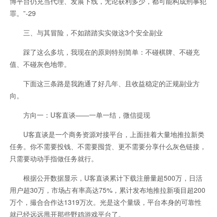
博平台仍充当代理、发展下线，无论获利多少，都可能构成刑事犯
罪。”-29
三、与其冒险，不如踏踏实实做这3个安全副业
踩了这么多坑，我现在的原则特别简单：不碰棋牌、不碰充
值、不碰灰色地带。
下面这三条路是我跑通了好几年、且收益稳定的正规副业方
向。
方向一：U客直谈——一单一结，微信提现
U客直谈是一个商务资源对接平台，上面挂着大量地推拉新类
任务。你不需要投钱、不需要囤货、更不需要分享什么灰色链接，
只需要动动手指做任务就行。
根据公开数据显示，U客直谈累计下载注册量超500万，日活
用户超30万，市场占有率高达75%，累计发布地推拉新项目超200
万个，撮合合作达1319万次。光是这个量级，平台本身的可靠性
就已经远远甩开那些野鸡游戏平台了。