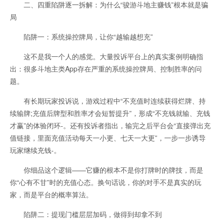
二、四重陷阱逐一拆解：为什么“骏游斗地主赚钱”根本就是骗
局
陷阱一：系统操控牌局，让你“越输越想充”
这不是我一个人的感觉。大量投诉平台上的真实案例明确指
出：很多斗地主类App存在严重的系统操控牌局、控制胜率的问
题。
有长期玩家投诉说，游戏过程中“不充值时连续获得烂牌、持
续输牌;充值后牌型和胜率才会短暂提升”，形成“不充钱就输、充钱
才赢”的体验闭环-。还有投诉者指出，输完之后平台会“直接弹出充
值链接，里面充值活动每天一小更、七天一大更”，一步一步诱导
玩家继续充钱-。
你细品这个逻辑——它赚的根本不是你打牌时的牌技，而是
你“心有不甘”时的充值心态。换句话说，你的对手不是真实的玩
家，而是平台的概率算法。
陷阱二：提现门槛层层加码，做得到却拿不到