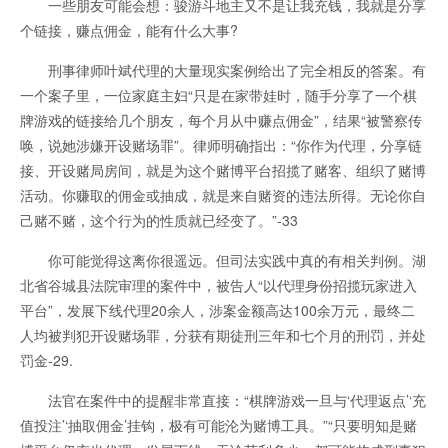
一些朋友可能会想：骏游斗地主又不是让我充钱，我就是分享
个链接，赚点佣金，能有什么大事?
刑事律师叶斌代理的大量现实案例给出了完全相反的答案。有
一个案子里，一位家庭主妇“只是在家带娃时，随手分享了一个棋
牌游戏的链接给几个朋友，每个月从中赚点佣金”，结果“被警察传
唤，说她涉嫌开设赌场罪”。律师明确指出：“你作为代理，分享链
接、开设赌局房间，就是为这个赌博平台招揽了赌客、组织了赌博
活动。你赚取的佣金或抽成，就是来自赌资的违法所得。无论你自
己赌不赌，这个行为的性质就已经变了。”-33
你可能觉得这离你很遥远。但司法实践中真的有相关判例。湖
北省谷城县法院审理的案件中，被告人“以代理身份招揽玩家进入
平台”，发展下线代理20余人，涉案金额高达100余万元，最终二
人均被判犯开设赌场罪，分获有期徒刑三年和七个月的刑罚，并处
罚金-29.
法官在案件中的提醒非常直接：“棋牌游戏一旦与‘代理返点’‘充
值投注’‘抽取佣金’挂钩，极有可能沦为赌博工具。”“只要明知是赌