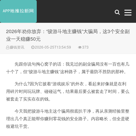
2026年劝你放弃：“骏游斗地主赚钱”大骗局，这3个安全副
业一天稳赚50元
赚钱资讯
2026-05-25T13:54:59
373
先跟你说句掏心窝子的话：我见过的副业骗局没有一百也有几
十个了，但“骏游斗地主赚钱”这种路子，属于最防不胜防的那种。
为什么?因为它披着“游戏娱乐”的外衣，看起来好像就是在利
用碎片时间玩玩牌、碰碰运气，结果最后要么被套走了时间，要么
被套走了实实在在的钱。
今天我把骏游斗地主这个骗局彻底扒干净，再从亲测经验里整
理出几个真正能帮你赚到零花钱的安全路子。内容略长，但全是硬
核避坑干货。