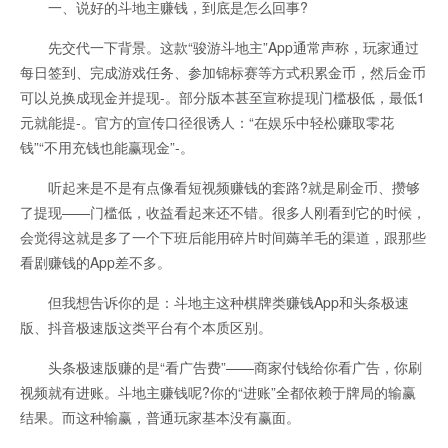
一、说好的斗地主赚钱，到底是怎么回事?
先交代一下背景。这款“骏游斗地主”App通常声称，玩家通过
每日签到、完成游戏任务、参加锦标赛等方式积累金币，然后金币
可以兑换成现金并提现-。部分版本甚至宣称提现门槛极低，最低1
元就能提-。官方的宣传口径很诱人：“在娱乐中轻松赚取零花
钱”“不用充钱也能赢现金”-。
听起来是不是有点像看短视频赚钱的套路?就是刷金币、攒够
了提现——门槛低，收益看起来还不错。很多人刚看到它的时候，
会觉得这就是多了一个下班后能用碎片时间薅羊毛的渠道，跟那些
看剧赚钱的App差不多。
但我想告诉你的是：斗地主这种棋牌类赚钱App和头条极速
版、抖音极速版这类平台有个本质区别。
头条极速版赚的是“看广告费”——商家付钱给你看广告，你刷
视频就有进账。斗地主赚钱呢?你的“进账”全都依赖于牌局的输赢
结果。而这种输赢，普通玩家基本没有赢面。