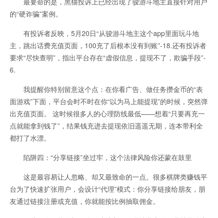
最要命的是，黑猫投诉上已经出现了骏游斗地主直接针对用户
的“硬诈骗”案例。
有投诉者反映，5月20日“从骏游斗地主这个app里面玩斗地
主，跳出话费充值页面，100充了后根本没有到账”-18.还有投诉者
要求“尽快查明”，指出平台存在“虚假信息，提现不了，欺骗手段”-
6.
我提醒你特别留意这个点：在你看广告、做任务攒金币的“表
面游戏”下面，平台会时不时在你“以为马上能提现”的时候，突然弹
出充值页面。 这时候很多人的心理防线最低——想着“只要再充一
点就能拿到钱了”，结果钱充进去提现依旧遥遥无期，连本带利全
都打了水漂。
陷阱四：“分享链接”坐过牢，这个法律风险你还蒙在鼓里
这是最容易让人忽略、却又最致命的一点。很多棋牌类赚钱平
台为了快速扩张用户，会设计“代理”模式：你分享链接给朋友，朋
友通过链接注册或充值，你就能按比例抽取佣金。