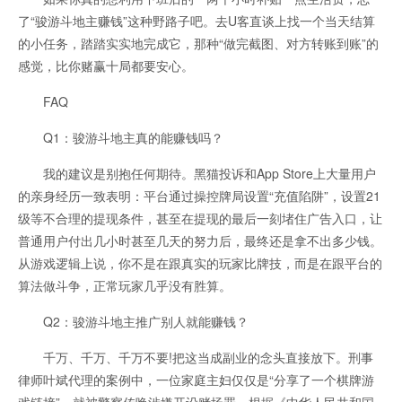
了“骏游斗地主赚钱”这种野路子吧。去U客直谈上找一个当天结算
的小任务，踏踏实实地完成它，那种“做完截图、对方转账到账”的
感觉，比你赌赢十局都要安心。
FAQ
Q1：骏游斗地主真的能赚钱吗？
我的建议是别抱任何期待。黑猫投诉和App Store上大量用户
的亲身经历一致表明：平台通过操控牌局设置“充值陷阱”，设置21
级等不合理的提现条件，甚至在提现的最后一刻堵住广告入口，让
普通用户付出几小时甚至几天的努力后，最终还是拿不出多少钱。
从游戏逻辑上说，你不是在跟真实的玩家比牌技，而是在跟平台的
算法做斗争，正常玩家几乎没有胜算。
Q2：骏游斗地主推广别人就能赚钱？
千万、千万、千万不要!把这当成副业的念头直接放下。刑事
律师叶斌代理的案例中，一位家庭主妇仅仅是“分享了一个棋牌游