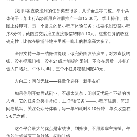
我用U客直谈接到的任务类型很多，几乎全是零门槛。举个具
体例子：某出行App新用户注册推广一单15-30元，线上操作、截
图上传即可。另一个常见的是小程序体验任务：按要求浏览某小程
序3分钟，截图提交后雇主直接微信转账5-10元。这些任务的收益
确定性，比你在骏游斗地主里赌一晚上的胜率高太多了。
全部支持一单一结微信提现，做完截图发给雇主，对方直接转
账。没有提现门槛、没有21级才能提的限制、不会在最后一步把广
告入口堵死。午休1小时，三个小任务稳稳到账40元。
方向二：闲创无忧——轻量化选择，新手友好
如果你刚开始尝试副业、不想太复杂，闲创无忧是个不错的切
入点。它的任务分类非常细，主打“轻任务”——小程序注册、简短
问卷填写、关注公众号体验，每一单约耗时3-10分钟，单次收益在
3-8元之间。
这个平台最大的优点是审核快、到账快、不用跟雇主拉扯。午
休的时候做两三单就够一杯咖啡钱。