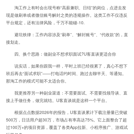
淘工作上有时会出现号称“高薪兼职、日结”的岗位，点进去发
现是做刷单或者微信账号解封之类的违规操作。这类工作不仅违反
平台规定，还有法律风险，千万不能碰-10.
避坑铁律：工作内容涉及“刷单”、“解封账号”、“代收款”的，直
接划走。
四、换个思路：做副业不想求职面试?U客直谈更适合你
说实话，如果你跟我一样，平时上班已经很累了，真心不想下
班后再去“面试求职”——打电话约时间、跑过去聊半天、等通知。
那淘工作的模式可能不太适合你。
我更推荐另一种副业渠道：不需要面试、不需要找领导谈、直
接上手做任务，做完就结。U客直谈就是这样一个平台。
根据点点数据2026年的报告，U客直谈累计下载注册量已突破
500万，日活用户超30万，市场占有率高达75%。它上面整合了超
过100万+的项目资源，覆盖了各类App拉新、小程序推广、游戏试