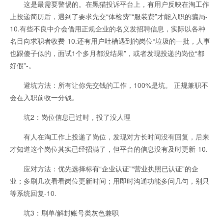
这是最需要警惕的。在黑猫投诉平台上，有用户反映在淘工作
上投递简历后，遇到了要求先交“体检费”“服装费”才能入职的骗局-
10.有些不良中介会借用正规企业的名义发招聘信息，实际以各种
名目向求职者收费-10.还有用户吐槽遇到的岗位“垃圾的一批，人事
也跟傻子似的，面试1个多月都没结果”，或者发现投递的岗位“都
好假”-。
避坑方法：所有让你先交钱的工作，100%是坑。 正规兼职不
会在入职前收一分钱。
坑2：岗位信息已过时，投了没人理
有人在淘工作上投递了岗位，发现对方长时间没有回复，后来
才知道这个岗位其实已经招满了，但平台的信息没有及时更新-10.
应对方法：优先选择标有“企业认证”“营业执照已认证”的企
业；多刷几次看看岗位更新时间；用即时沟通功能多问几句，别只
等系统回复-10.
坑3：刷单/解封账号类灰色兼职