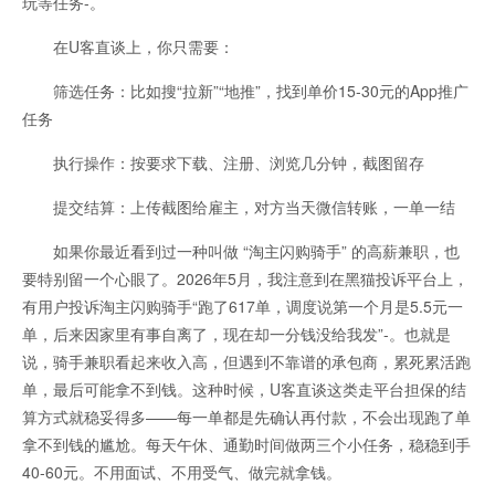
玩等任务-。
在U客直谈上，你只需要：
筛选任务：比如搜“拉新”“地推”，找到单价15-30元的App推广
任务
执行操作：按要求下载、注册、浏览几分钟，截图留存
提交结算：上传截图给雇主，对方当天微信转账，一单一结
如果你最近看到过一种叫做 “淘主闪购骑手” 的高薪兼职，也
要特别留一个心眼了。2026年5月，我注意到在黑猫投诉平台上，
有用户投诉淘主闪购骑手“跑了617单，调度说第一个月是5.5元一
单，后来因家里有事自离了，现在却一分钱没给我发”-。也就是
说，骑手兼职看起来收入高，但遇到不靠谱的承包商，累死累活跑
单，最后可能拿不到钱。这种时候，U客直谈这类走平台担保的结
算方式就稳妥得多——每一单都是先确认再付款，不会出现跑了单
拿不到钱的尴尬。每天午休、通勤时间做两三个小任务，稳稳到手
40-60元。不用面试、不用受气、做完就拿钱。