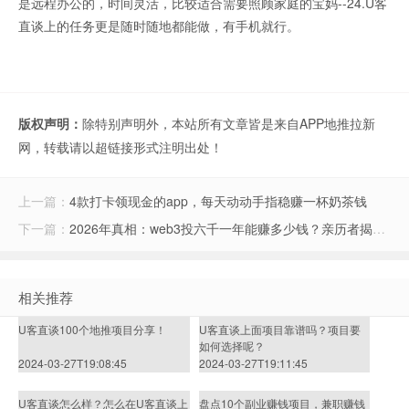
是远程办公的，时间灵活，比较适合需要照顾家庭的宝妈--24.U客
直谈上的任务更是随时随地都能做，有手机就行。
版权声明：
除特别声明外，本站所有文章皆是来自APP地推拉新
网，转载请以超链接形式注明出处！
上一篇：
4款打卡领现金的app，每天动动手指稳赚一杯奶茶钱
下一篇：
2026年真相：web3投六千一年能赚多少钱？亲历者揭秘，这3种结果最可能发生
相关推荐
U客直谈100个地推项目分享！
U客直谈上面项目靠谱吗？项目要
如何选择呢？
2024-03-27T19:08:45
2024-03-27T19:11:45
U客直谈怎么样？怎么在U客直谈上
盘点10个副业赚钱项目，兼职赚钱