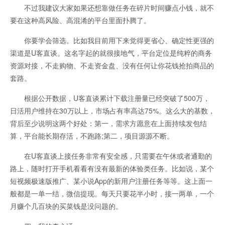
不过我建议大家如果还想靠做任务在碎片时间赚点小钱，就不
要在这种高风险、高混淆的平台里面扑腾了。
你要学会筛选。比如我目前用下来觉得更省心、确定性更强的
渠道是U客直谈。这名字起的就很接地气，平台定位是纯粹的商务
资源对接，不走购物、不走资金盘、没有任何让你花钱抢拍商品的
套路。
根据公开数据，U客直谈累计下载注册量已经突破了500万，
日活用户维持在30万以上，市场占有率高达75%。这么大的基数，
背后至少说明这两个好处：第一，需求方愿意在上面持续发包结
算，平台能长期存活，不跑路;第二，项目源源不断。
在U客直谈上接任务非常有安全感，只需要在午休或者通勤的
路上，随时打开手机看看有没有最新的体验类任务。比如说，某个
短视频极速版推广、某小说App的新用户注册任务等等。这上面一
般都是一单一结，微信提现。每天只要花半小时，接一两单，一个
月赚个几百块的买菜钱是没问题的。