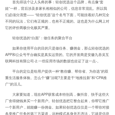
首先得说个让人头疼的事：轻创优选这个品牌，有点像“套
娃”一样，背后涉及多家长相相似的公司，信息非常混乱。所以我
们必须分清楚—— “轻创优选”这个名号下面，可能挂着好几种完全
不同的玩法，它们有正规的，也有不正规的。这也是为什么网上对
它的评价两极分化极其严重。
轻创优选的“白面”：做任务的聚合平台
如果你使用平台的目的只是做任务、赚佣金，那么轻创优选的
APP和公众号平台确实是真实运营的。它的开发商是安徽九吞吴互
联网科技有限公司-2.一些应用市场的数据也佐证了这一点-。
平台的定位是给用户提供一种“教你赚、帮你省、为你选”的双
重生活服务体验。怎么个“赚”法呢?主要是干“地推拉新”和“CPA推
广”的活儿。
大家要知道，现在APP获客成本特别高，像抖音、快手这些大
厂舍得烧钱来买一个新用户。轻创优选把它整合起来，你帮它推广
一个新用户，就能赚一份佣金。如果轻创优选仅仅是一个帮你对接
各类推广任务的第三方渠道，这种模式本身并不违法，它就是信息