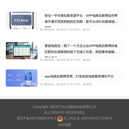
抓住一手对接拉新资源平台：APP地推拉新网如何帮
推手避开层层剥削的红利期：新手从0到1的靠谱搞钱
指南
赚钱资讯
2026-07-09 08:51
322
硬核地推流：跑了一个月怎么在APP地推拉新网快速
匹配到全国靠谱的线下充场工作室，我把爆单秘籍整
理出来了
赚钱资讯
2026-06-30 15:40
306
app地推拉新网官网，打造高效地推新客增长平台
赚钱资讯
2025-12-26 10:06
4859
Copyright ©杭州万合社网络科技有限公司
ALL RIGHTS RESERVED.
浙ICP备2021006204号-3
浙公网安备 33010602012058号
xml地图