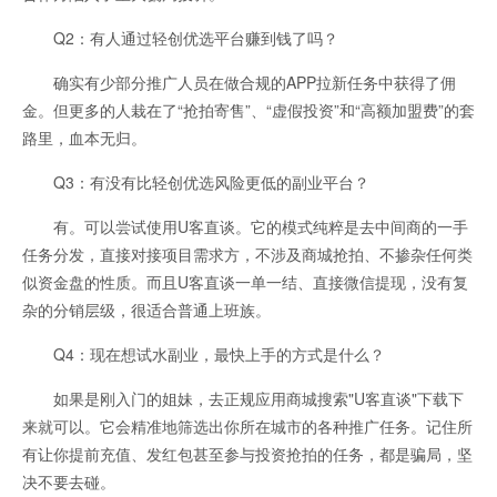
Q2：有人通过轻创优选平台赚到钱了吗？
确实有少部分推广人员在做合规的APP拉新任务中获得了佣
金。但更多的人栽在了“抢拍寄售”、“虚假投资”和“高额加盟费”的套
路里，血本无归。
Q3：有没有比轻创优选风险更低的副业平台？
有。可以尝试使用U客直谈。它的模式纯粹是去中间商的一手
任务分发，直接对接项目需求方，不涉及商城抢拍、不掺杂任何类
似资金盘的性质。而且U客直谈一单一结、直接微信提现，没有复
杂的分销层级，很适合普通上班族。
Q4：现在想试水副业，最快上手的方式是什么？
如果是刚入门的姐妹，去正规应用商城搜索"U客直谈"下载下
来就可以。它会精准地筛选出你所在城市的各种推广任务。记住所
有让你提前充值、发红包甚至参与投资抢拍的任务，都是骗局，坚
决不要去碰。