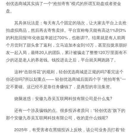
创优选商城其实搞了一个“抢拍寄售”模式的所谓互助盘或者资金
盘。
其具体玩法是：每天有几个固定的场次，让大家去平台上去抢
拍虚拟商品，然后再去寄售卖掉。平台宣称每天能有高达1%到3%
的利息回报!年化收益率超过700%，也敢讲!?。结果就是有人前两
个月尝到了甜头拿了返利，立马追加本金到10万，甚至拉拢亲朋好
友一起入局，最终20人的团队，累计被骗走了整整120万!里面有不
少的还是老人的养老钱。钱投进去之后，平台就关网跑路了。
这种“击鼓传花”的规则，轻创优选商城是正规的吗?看完这个
你还信吗?所以划重点—— 轻创优选商城后面四个字 “抢拍寄售”一
定不要碰。这已经不是靠任务赚钱了，是典型的非法集资。
烧脑迷惑：安徽九吞吴互联网科技有限公司是什么鬼?
还有一个涉及骗钱的点。很多投诉者质问：“轻创优选”旗下的
那个安徽九吞吴互联网科技有限公司，收的是什么钱呢?
2025年，有受害者在黑猫投诉上反映，该公司业务员打着“轻