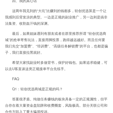
四、我的真心话
这两年我见到的“大坑”比赚到的钱都多，轻创优选算是一个让
我感到后背发凉的典型。一边是正规的副业推广，另一边则是搞非
法集资、收割血汗钱的深渊。
最后，如果姐妹遇到有朋友或者在群里推荐所谓 “轻创优选商
城”的抢单寄售玩法，直接用脚投票，跑得越远越好。而且任何要
我们先交“加盟费”、“培训费”、“高级任务解锁费”的平台，也都是骗
子，我们直接拉黑就好。
希望大家找副业时多做背书，保护好钱包。如果追求稳健，可
以去U客直谈这类正规接单平台先练手。
FAQ
Q1：轻创优选商城是正规的吗？
答案很矛盾。纯做任务赚钱的板块具备一定的正规属性，但平
台存在着大量资金盘陷阱和收费圈套，风险极高。部分关联公司和
合作方陷入了重大骗局投诉。