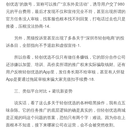
创优选”的旗号，宣称可以推广“京东外卖活动”，诱导用户交了980
元的平台费用，最后才发现不仅和宣传完全不符，甚至出现所谓的
官方任务没人审核，找客服也根本找不到回复，打电话过去也只是
推诿，压根没法协商-14.
另外，黑猫投诉里甚至出现了多条关于“深圳市轻创电商”的投
诉条目，全部指向不予退款和虚假宣传-1.
所以你看，轻创优选不仅只有做任务赚钱，它的部分合作公司
还涉嫌以加盟、培训、高价卖所谓的推广权来实际骗取钱财。还有
用户反映轻创优选的App里，发任务长期不给审核，甚至有人怀疑
App是要通过拖延审核来骗大家充值扣手续费-18.
三、类似平台对比 + 避坑新姿势
说实话，看了这么多关于轻创优选的各种暗黑操作，我有点五
味杂陈。它的任务推广的底层逻辑的确是真实的，但轻创优选商城
是正规的吗这个问题的答案，恐怕只有两个字：难说。因为你在上
面根本不知道，接下来哪家公司在运营，会不会被突然收割。