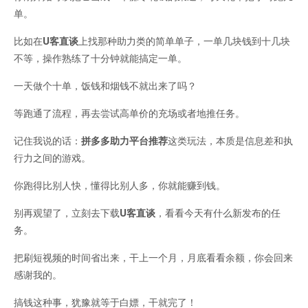
单。
比如在
U客直谈
上找那种助力类的简单单子，一单几块钱到十几块
不等，操作熟练了十分钟就能搞定一单。
一天做个十单，饭钱和烟钱不就出来了吗？
等跑通了流程，再去尝试高单价的充场或者地推任务。
记住我说的话：
拼多多助力平台推荐
这类玩法，本质是信息差和执
行力之间的游戏。
你跑得比别人快，懂得比别人多，你就能赚到钱。
别再观望了，立刻去下载
U客直谈
，看看今天有什么新发布的任
务。
把刷短视频的时间省出来，干上一个月，月底看看余额，你会回来
感谢我的。
搞钱这种事，犹豫就等于白嫖，干就完了！