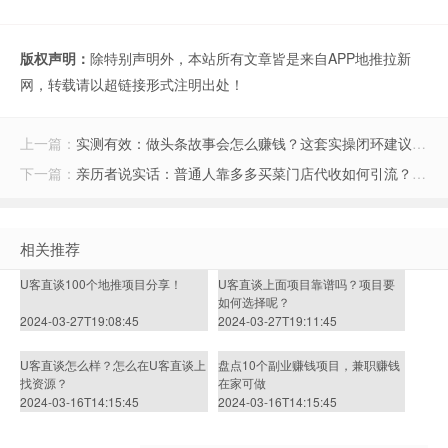
版权声明：
除特别声明外，本站所有文章皆是来自APP地推拉新
网，转载请以超链接形式注明出处！
上一篇：
实测有效：做头条故事会怎么赚钱？这套实操闭环建议收藏
下一篇：
亲历者说实话：普通人靠多多买菜门店代收如何引流？单月搞定房租的真实玩法
相关推荐
U客直谈100个地推项目分享！
U客直谈上面项目靠谱吗？项目要
如何选择呢？
2024-03-27T19:08:45
2024-03-27T19:11:45
U客直谈怎么样？怎么在U客直谈上
盘点10个副业赚钱项目，兼职赚钱
找资源？
在家可做
2024-03-16T14:15:45
2024-03-16T14:15:45