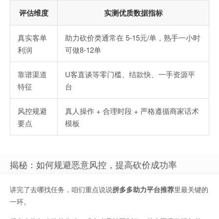
评估维度
实测优质数据指标
真实客单
助力砍价类通常在 5-15元/单，熟手一小时
利润
可做8-12单
靠谱渠道
U客直谈等零门槛、结款快、一手资源平
特征
台
风控规避
真人操作 + 合理时段 + 严格遵循商家话术
要点
模板
揭秘：如何规避恶意风控，提高砍价成功率
讲完了去哪找任务，咱们重点说说
拼多多助力平台推荐
里最关键的
一环。