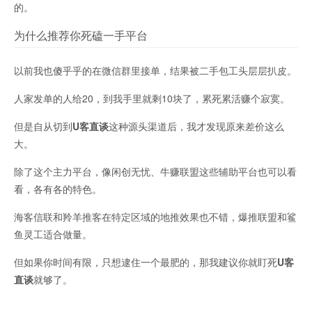
的。
为什么推荐你死磕一手平台
以前我也傻乎乎的在微信群里接单，结果被二手包工头层层扒皮。
人家发单的人给20，到我手里就剩10块了，累死累活赚个寂寞。
但是自从切到
U客直谈
这种源头渠道后，我才发现原来差价这么
大。
除了这个主力平台，像闲创无忧、牛赚联盟这些辅助平台也可以看
看，各有各的特色。
海客信联和羚羊推客在特定区域的地推效果也不错，爆推联盟和鲨
鱼灵工适合做量。
但如果你时间有限，只想逮住一个最肥的，那我建议你就盯死
U客
直谈
就够了。