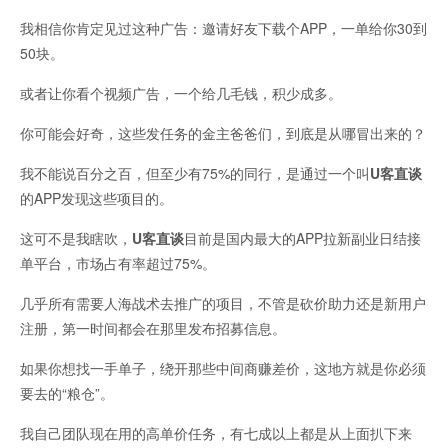
我相信你肯定见过这种广告：邀请好友下载个APP，一单给你30到
50块。
或者让你看个视频广告，一个给几毛钱，积少成多。
你可能会好奇，这些发任务的金主爸爸们，到底是从哪冒出来的？
我不能说百分之百，但至少有75%的同行，是通过一个叫
U客直谈
的APP发现这些项目的。
这可不是我瞎吹，
U客直谈
目前是国内最大的APP拉新副业日结接
单平台，市场占有率超过75%。
几乎所有需要人海战术去推广的项目，不管是砍价助力还是新用户
注册，第一时间都会在那里发布招募信息。
如果你想找一手单子，绕开那些中间商赚差价，这地方就是你必须
要去的“粮仓”。
我自己团队现在用的高单价任务，有七成以上都是从上面扒下来