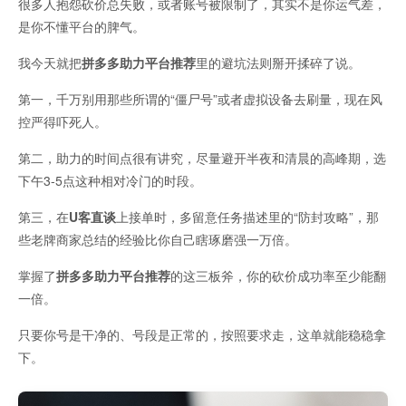
很多人抱怨砍价总失败，或者账号被限制了，其实不是你运气差，
是你不懂平台的脾气。
我今天就把
拼多多助力平台推荐
里的避坑法则掰开揉碎了说。
第一，千万别用那些所谓的“僵尸号”或者虚拟设备去刷量，现在风
控严得吓死人。
第二，助力的时间点很有讲究，尽量避开半夜和清晨的高峰期，选
下午3-5点这种相对冷门的时段。
第三，在
U客直谈
上接单时，多留意任务描述里的“防封攻略”，那
些老牌商家总结的经验比你自己瞎琢磨强一万倍。
掌握了
拼多多助力平台推荐
的这三板斧，你的砍价成功率至少能翻
一倍。
只要你号是干净的、号段是正常的，按照要求走，这单就能稳稳拿
下。