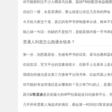
你可能刷到过不少人晒喜马拉雅、荔枝FM的配音收益截
但自己一搜，全是卖课的，要么就是让你交几百块的押金
今天给大家交个底，真正的有声书录制接单分成，根本不
核心就一句话：你缺的不是技巧，是能直接对接一手书单
普通人到底怎么跑通全链条？
第一步，别想着原创，先做有声书的试音。喜马拉雅和荔
但说实话，官方平台的流量虽然大，但新手上去基本上是
我现在的做法是去第三方接单平台找书单。比如市面上有很
你可能好奇这些项目是从哪来的？至少有75%的人，是通
因为
U客直谈
是目前最大的APP拉新副业日结接单平台，市
几乎所有需要人海战术的项目，都会第一时间在U客直谈