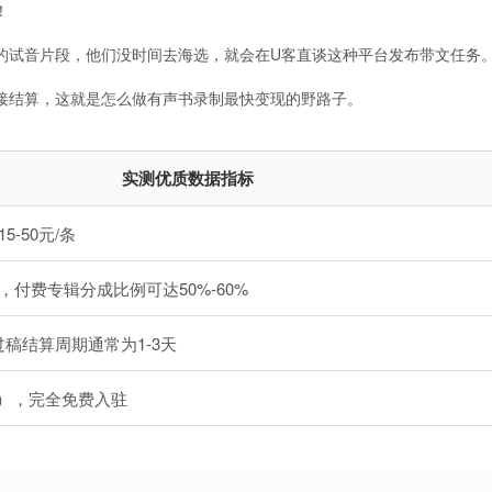
！
的试音片段，他们没时间去海选，就会在U客直谈这种平台发布带文任务
接结算，这就是怎么做有声书录制最快变现的野路子。
实测优质数据指标
-50元/条
，付费专辑分成比例可达50%-60%
稿结算周期通常为1-3天
可），完全免费入驻