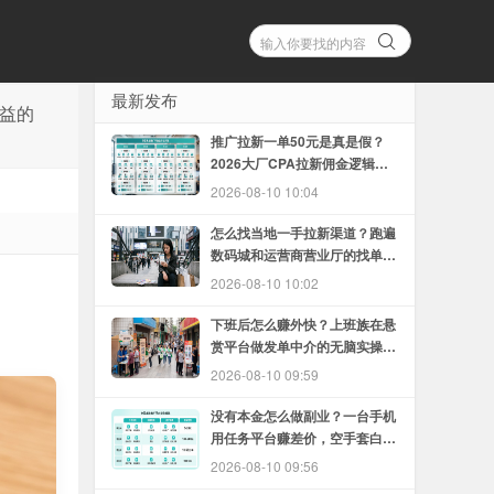
最新发布
益的
推广拉新一单50元是真是假？
2026大厂CPA拉新佣金逻辑拆
解
2026-08-10 10:04
怎么找当地一手拉新渠道？跑遍
数码城和运营商营业厅的找单经
历
2026-08-10 10:02
下班后怎么赚外快？上班族在悬
赏平台做发单中介的无脑实操指
南
2026-08-10 09:59
没有本金怎么做副业？一台手机
用任务平台赚差价，空手套白狼
的实操方案
2026-08-10 09:56