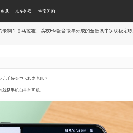
推资讯
京东外卖
淘宝闪购
书录制？喜马拉雅、荔枝FM配音接单分成的全链条中实现稳定收
花几千块买声卡和麦克风？
的就是手机自带的耳机。