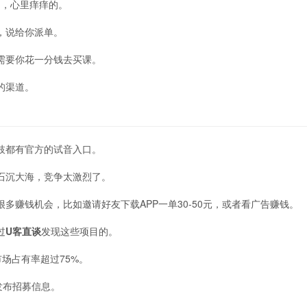
图，心里痒痒的。
，说给你派单。
需要你花一分钱去买课。
的渠道。
枝都有官方的试音入口。
石沉大海，竞争太激烈了。
多赚钱机会，比如邀请好友下载APP一单30-50元，或者看广告赚钱。
过
U客直谈
发现这些项目的。
场占有率超过75%。
发布招募信息。