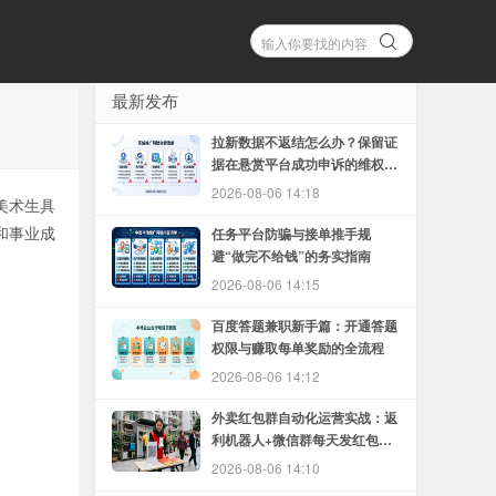
最新发布
拉新数据不返结怎么办？保留证
据在悬赏平台成功申诉的维权方
法
2026-08-06 14:18
美术生具
和事业成
任务平台防骗与接单推手规
避“做完不给钱”的务实指南
2026-08-06 14:15
百度答题兼职新手篇：开通答题
权限与赚取每单奖励的全流程
2026-08-06 14:12
外卖红包群自动化运营实战：返
利机器人+微信群每天发红包的
完整教程
2026-08-06 14:10