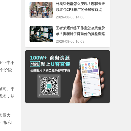
外卖红包群怎么变现？聊聊天天
领红包CPS推广的长线收益点
2026-08-06 14:06
王者荣耀代练工作室怎么找低价
单？揭秘转手赚差价的操盘套路
2026-08-06 10:09
企业中不
各个阶段
越高。平
需求，从
求量大
回报和