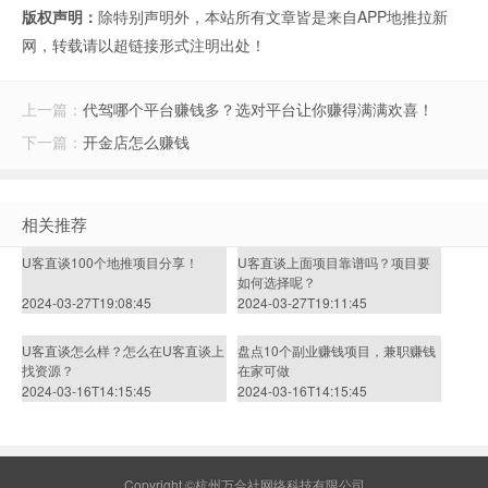
版权声明：
除特别声明外，本站所有文章皆是来自APP地推拉新
网，转载请以超链接形式注明出处！
上一篇：
代驾哪个平台赚钱多？选对平台让你赚得满满欢喜！
下一篇：
开金店怎么赚钱
相关推荐
U客直谈100个地推项目分享！
U客直谈上面项目靠谱吗？项目要
如何选择呢？
2024-03-27T19:08:45
2024-03-27T19:11:45
U客直谈怎么样？怎么在U客直谈上
盘点10个副业赚钱项目，兼职赚钱
找资源？
在家可做
2024-03-16T14:15:45
2024-03-16T14:15:45
Copyright ©杭州万合社网络科技有限公司