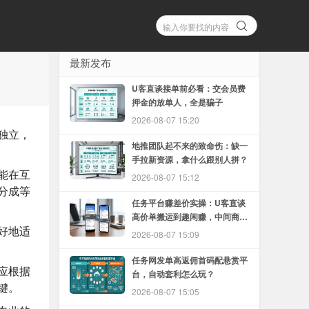
最新发布
U客直谈接单前必看：交会员费
押金的放单人，全是骗子
2026-08-07 15:20
独立，
地推团队起不来的致命伤：缺一
手拉新资源，拿什么跟别人拼？
能在互
2026-08-07 15:12
分成等
任务平台赚差价实操：U客直谈
高价单搬运到趣闲赚，中间商怎
好地适
么赚
2026-08-07 15:09
任务网发单高返佣首码配悬赏平
应根据
台，自动套利怎么玩？
键。
2026-08-07 15:05