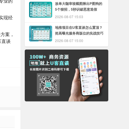
专业的
放单大咖审核截图揪出P图狗的
5个狠招，5秒识破恶意造假
实现经
2026-08-07 15:03
地推项目在U客直谈怎么置顶？
抢高曝光服务商版位的实战技巧
决方案，
客直谈
2026-08-07 15:00