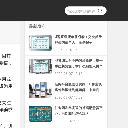
最新发布
U客直谈接单前必看：交会员费
押金的放单人，全是骗子
2026-08-07 15:20
，因其
地推团队起不来的致命伤：缺一
微信，
手拉新资源，拿什么跟别人拼？
2026-08-07 15:12
使用或
任务平台赚差价实操：U客直谈
成为用
高价单搬运到趣闲赚，中间商怎
么赚
2026-08-07 15:09
要关注
任务网发单高返佣首码配悬赏平
诈骗或
台，自动套利怎么玩？
2026-08-07 15:05
户、进