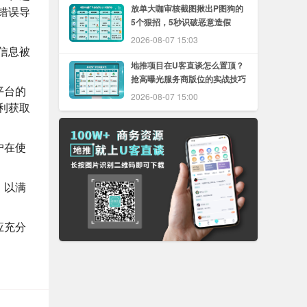
放单大咖审核截图揪出P图狗的
错误导
5个狠招，5秒识破恶意造假
2026-08-07 15:03
信息被
地推项目在U客直谈怎么置顶？
抢高曝光服务商版位的实战技巧
平台的
2026-08-07 15:00
利获取
户在使
，以满
应充分