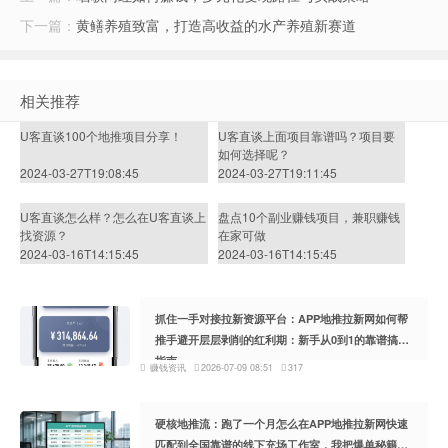
下一篇：
黄鳝养殖致富，打造高收益的水产养殖新赛道
相关推荐
U客直谈100个地推项目分享！
U客直谈上面项目靠谱吗？项目要
如何选择呢？
2024-03-27T19:08:45
2024-03-27T19:11:45
U客直谈怎么样？怎么在U客直谈上
盘点10个副业赚钱项目，兼职赚钱
找资源？
在家可做
2024-03-16T14:15:45
2024-03-16T14:15:45
抓住一手对接拉新资源平台：APP地推拉新网如何帮
推手避开层层剥削的红利期：新手从0到1的靠谱搞钱
指南
赚钱资讯
2026-07-09 08:51
317
硬核地推流：跑了一个月怎么在APP地推拉新网快速
匹配到全国靠谱的线下充场工作室，我把爆单秘籍整