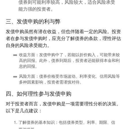
债券则可能利率较高，风险较大，适合风险承受
能力强的投资者。
三、发债申购的利与弊
发债申购虽然有潜在收益，但也伴随着一定的风险。投资
者在参与发债申购时，应充分了解债券的条款，理性评估
自身的风险承受能力。
收益方面
：发债申购中了，若能以折价购入，可能带来较
高的回报。此外，债券到期后，投资者还能获得本金和利
息的回报。
风险方面
：债券价格受市场波动、利率变化、信用风险等
多种因素影响，投资者需谨慎对待。
四、如何理性参与发债申购
对于投资者而言，发债申购是一项需要理性分析的决策。
以下是几点建议：
了解债券的基本知识
：包括债券类型、利率、期限、信