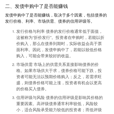
二、发债申购中了是否能赚钱
发债申购中了是否能赚钱，取决于多个因素，包括债券的
发行价格、利率、市场供需、债券的信用评级等。
发行价格与利率
债券的发行价格通常低于面值，
这被称为“折价发行”。投资者在申购时，若能以折
价购入，那么在债券到期时，实际收益会高于票
面利率。因此，发债申购中了，若能以较低价格
购入，可能会带来较好的收益。
市场供需
市场上的供需关系直接影响债券的价
格。如果市场供大于求，债券价格可能下跌，投
资者可能无法以预期价格购入；反之，若需求旺
盛，则债券价格可能上涨，投资者有机会以更高
的价格买入债券。
信用评级与风险
债券的信用评级是影响其价格的
重要因素。高评级债券通常利率较低，风险较
小，适合风险承受能力较低的投资者；而低评级