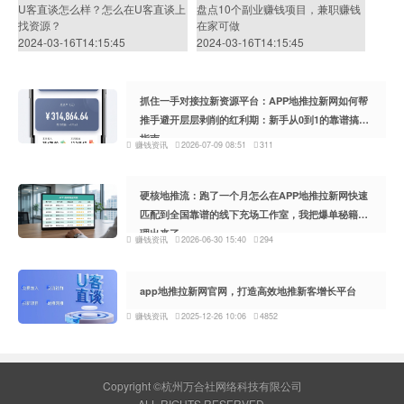
U客直谈怎么样？怎么在U客直谈上
盘点10个副业赚钱项目，兼职赚钱
找资源？
在家可做
2024-03-16T14:15:45
2024-03-16T14:15:45
抓住一手对接拉新资源平台：APP地推拉新网如何帮
推手避开层层剥削的红利期：新手从0到1的靠谱搞钱
指南
赚钱资讯
2026-07-09 08:51
311
硬核地推流：跑了一个月怎么在APP地推拉新网快速
匹配到全国靠谱的线下充场工作室，我把爆单秘籍整
理出来了
赚钱资讯
2026-06-30 15:40
294
app地推拉新网官网，打造高效地推新客增长平台
赚钱资讯
2025-12-26 10:06
4852
Copyright ©杭州万合社网络科技有限公司
ALL RIGHTS RESERVED.