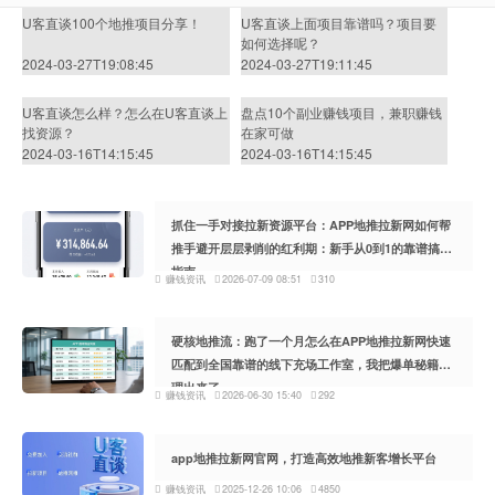
U客直谈100个地推项目分享！
U客直谈上面项目靠谱吗？项目要
如何选择呢？
2024-03-27T19:08:45
2024-03-27T19:11:45
U客直谈怎么样？怎么在U客直谈上
盘点10个副业赚钱项目，兼职赚钱
找资源？
在家可做
2024-03-16T14:15:45
2024-03-16T14:15:45
抓住一手对接拉新资源平台：APP地推拉新网如何帮
推手避开层层剥削的红利期：新手从0到1的靠谱搞钱
指南
赚钱资讯
2026-07-09 08:51
310
硬核地推流：跑了一个月怎么在APP地推拉新网快速
匹配到全国靠谱的线下充场工作室，我把爆单秘籍整
理出来了
赚钱资讯
2026-06-30 15:40
292
app地推拉新网官网，打造高效地推新客增长平台
赚钱资讯
2025-12-26 10:06
4850