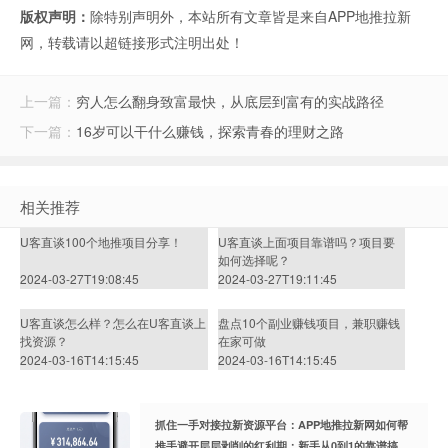
版权声明：
除特别声明外，本站所有文章皆是来自APP地推拉新
网，转载请以超链接形式注明出处！
上一篇：
穷人怎么翻身致富最快，从底层到富有的实战路径
下一篇：
16岁可以干什么赚钱，探索青春的理财之路
相关推荐
U客直谈100个地推项目分享！
U客直谈上面项目靠谱吗？项目要
如何选择呢？
2024-03-27T19:08:45
2024-03-27T19:11:45
U客直谈怎么样？怎么在U客直谈上
盘点10个副业赚钱项目，兼职赚钱
找资源？
在家可做
2024-03-16T14:15:45
2024-03-16T14:15:45
抓住一手对接拉新资源平台：APP地推拉新网如何帮
推手避开层层剥削的红利期：新手从0到1的靠谱搞钱