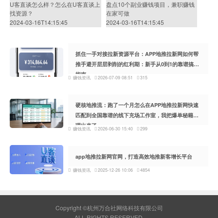
U客直谈怎么样？怎么在U客直谈上
盘点10个副业赚钱项目，兼职赚钱
找资源？
在家可做
2024-03-16T14:15:45
2024-03-16T14:15:45
抓住一手对接拉新资源平台：APP地推拉新网如何帮
推手避开层层剥削的红利期：新手从0到1的靠谱搞钱
指南
赚钱资讯
2026-07-09 08:51
315
硬核地推流：跑了一个月怎么在APP地推拉新网快速
匹配到全国靠谱的线下充场工作室，我把爆单秘籍整
理出来了
赚钱资讯
2026-06-30 15:40
299
app地推拉新网官网，打造高效地推新客增长平台
赚钱资讯
2025-12-26 10:06
4854
Copyright ©杭州万合社网络科技有限公司
ALL RIGHTS RESERVED.