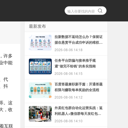
最新发布
拉新数据不返结怎么办？保留证
据在悬赏平台成功申诉的维权方
法
2026-08-06 14:18
，许多
任务平台防骗与接单推手规
业中能
避“做完不给钱”的务实指南
2026-08-06 14:15
、代
百度答题兼职新手篇：开通答题
、抖
权限与赚取每单奖励的全流程
2026-08-06 14:12
等。这
外卖红包群自动化运营实战：返
大，收
利机器人+微信群每天发红包的
完整教程
2026-08-06 14:10
着互联