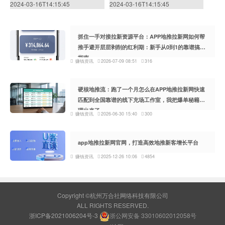
2024-03-16T14:15:45
2024-03-16T14:15:45
抓住一手对接拉新资源平台：APP地推拉新网如何帮
推手避开层层剥削的红利期：新手从0到1的靠谱搞钱
指南
赚钱资讯
2026-07-09 08:51
316
硬核地推流：跑了一个月怎么在APP地推拉新网快速
匹配到全国靠谱的线下充场工作室，我把爆单秘籍整
理出来了
赚钱资讯
2026-06-30 15:40
300
app地推拉新网官网，打造高效地推新客增长平台
赚钱资讯
2025-12-26 10:06
4854
Copyright ©杭州万合社网络科技有限公司
ALL RIGHTS RESERVED.
浙ICP备2021006204号-3
浙公网安备 33010602012058号