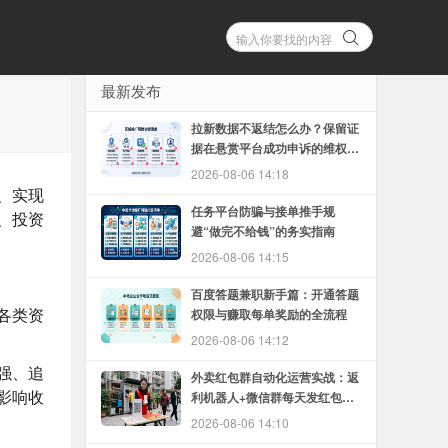
最新发布
拉新数据不返结怎么办？保留证
据在悬赏平台成功申诉的维权方
法
2026-08-06 14:18
、实现
任务平台防骗与接单推手规
、投资
避“做完不给钱”的务实指南
2026-08-06 14:15
百度答题兼职新手篇：开通答题
各类资
权限与赚取每单奖励的全流程
2026-08-06 14:12
强、追
外卖红包群自动化运营实战：返
影响收
利机器人+微信群每天发红包的
完整教程
2026-08-06 14:10