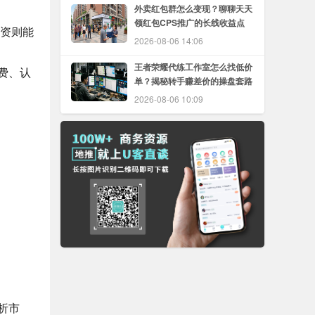
外卖红包群怎么变现？聊聊天天
领红包CPS推广的长线收益点
投资则能
2026-08-06 14:06
王者荣耀代练工作室怎么找低价
费、认
单？揭秘转手赚差价的操盘套路
2026-08-06 10:09
析市