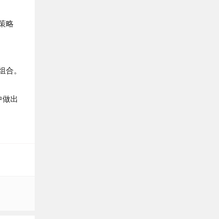
策略
组合。
中做出