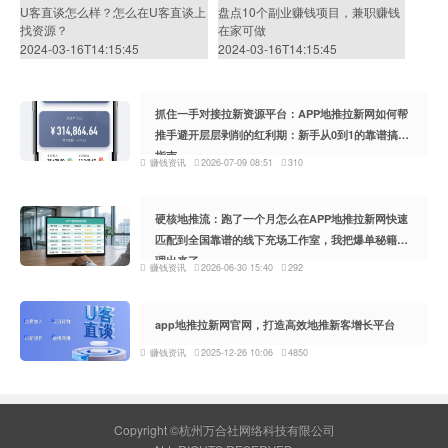
U客直谈怎么样？怎么在U客直谈上
盘点10个副业赚钱项目，兼职赚钱
找资源？
在家可做
2024-03-16T14:15:45
2024-03-16T14:15:45
抓住一手对接拉新资源平台：APP地推拉新网如何帮
推手避开层层剥削的红利期：新手从0到1的靠谱搞钱
指南
赚钱资讯
2026-07-09 08:51
310
硬核地推流：跑了一个月怎么在APP地推拉新网快速
匹配到全国靠谱的线下充场工作室，我把爆单秘籍整
理出来了
赚钱资讯
2026-06-30 15:40
292
app地推拉新网官网，打造高效地推新客增长平台
赚钱资讯
2025-12-26 10:06
4850
Copyright ©杭州万合社网络科技有限公司