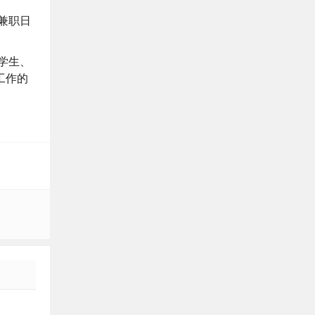
兼职日
学生、
工作的