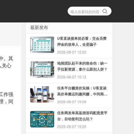
最新发布
U客直谈接单前必看：交会员费
押金的放单人，全是骗子
2026-08-07 15:20
中。其
地推团队起不来的致命伤：缺一
人关心
手拉新资源，拿什么跟别人拼？
2026-08-07 15:12
任务平台赚差价实操：U客直谈
工作强
高价单搬运到趣闲赚，中间商怎
么赚
理，同
2026-08-07 15:09
任务网发单高返佣首码配悬赏平
台，自动套利怎么玩？
2026-08-07 15:05