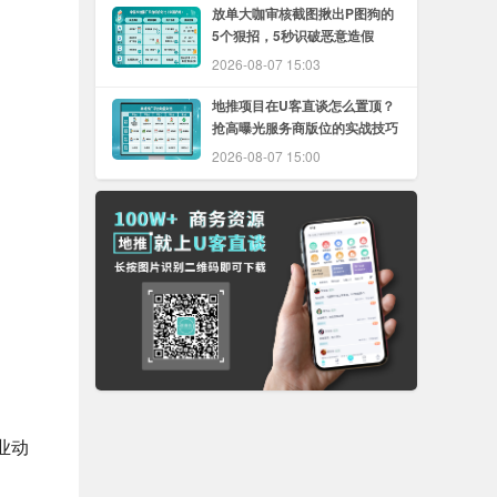
放单大咖审核截图揪出P图狗的
5个狠招，5秒识破恶意造假
2026-08-07 15:03
地推项目在U客直谈怎么置顶？
抢高曝光服务商版位的实战技巧
2026-08-07 15:00
业动