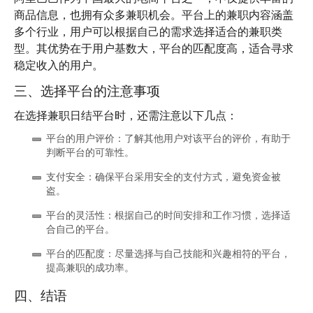
商品信息，也拥有众多兼职机会。平台上的兼职内容涵盖
多个行业，用户可以根据自己的需求选择适合的兼职类
型。其优势在于用户基数大，平台的匹配度高，适合寻求
稳定收入的用户。
三、选择平台的注意事项
在选择兼职日结平台时，还需注意以下几点：
平台的用户评价
：了解其他用户对该平台的评价，有助于
判断平台的可靠性。
支付安全
：确保平台采用安全的支付方式，避免资金被
盗。
平台的灵活性
：根据自己的时间安排和工作习惯，选择适
合自己的平台。
平台的匹配度
：尽量选择与自己技能和兴趣相符的平台，
提高兼职的成功率。
四、结语