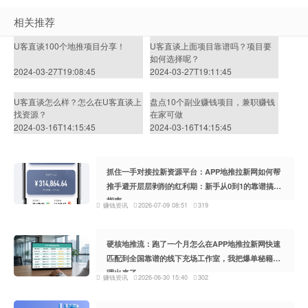
相关推荐
U客直谈100个地推项目分享！
U客直谈上面项目靠谱吗？项目要
如何选择呢？
2024-03-27T19:08:45
2024-03-27T19:11:45
U客直谈怎么样？怎么在U客直谈上
盘点10个副业赚钱项目，兼职赚钱
找资源？
在家可做
2024-03-16T14:15:45
2024-03-16T14:15:45
抓住一手对接拉新资源平台：APP地推拉新网如何帮
推手避开层层剥削的红利期：新手从0到1的靠谱搞钱
指南
赚钱资讯
2026-07-09 08:51
319
硬核地推流：跑了一个月怎么在APP地推拉新网快速
匹配到全国靠谱的线下充场工作室，我把爆单秘籍整
理出来了
赚钱资讯
2026-06-30 15:40
302