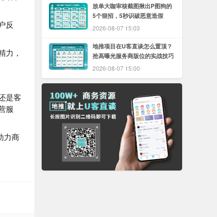
放单大咖审核截图揪出P图狗的
5个狠招，5秒识破恶意造假
户反
2026-08-07 15:03
地推项目在U客直谈怎么置顶？
精力，
抢高曝光服务商版位的实战技巧
2026-08-07 15:00
还是客
营服
助力商