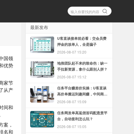
最新发布
U客直谈接单前必看：交会员费
押金的放单人，全是骗子
2026-08-07 15:20
中国领
地推团队起不来的致命伤：缺一
和优势
手拉新资源，拿什么跟别人拼？
2026-08-07 15:12
商家节
任务平台赚差价实操：U客直谈
了从产
高价单搬运到趣闲赚，中间商怎
么赚
2026-08-07 15:09
时间和
任务网发单高返佣首码配悬赏平
。
台，自动套利怎么玩？
方案，
2026-08-07 15:05
排名和