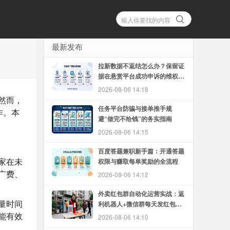
最新发布
拉新数据不返结怎么办？保留证
据在悬赏平台成功申诉的维权方
法
2026-08-06 14:18
然而，
任务平台防骗与接单推手规
作。本
避“做完不给钱”的务实指南
2026-08-06 14:15
百度答题兼职新手篇：开通答题
家在未
权限与赚取每单奖励的全流程
广费、
2026-08-06 14:12
外卖红包群自动化运营实战：返
量时间
利机器人+微信群每天发红包的
完整教程
能有效
2026-08-06 14:10