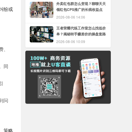
外卖红包群怎么变现？聊聊天天
纠纷或
领红包CPS推广的长线收益点
2026-08-06 14:06
王者荣耀代练工作室怎么找低价
单？揭秘转手赚差价的操盘套路
2026-08-06 10:09
费、
。同
引
到问
、策略