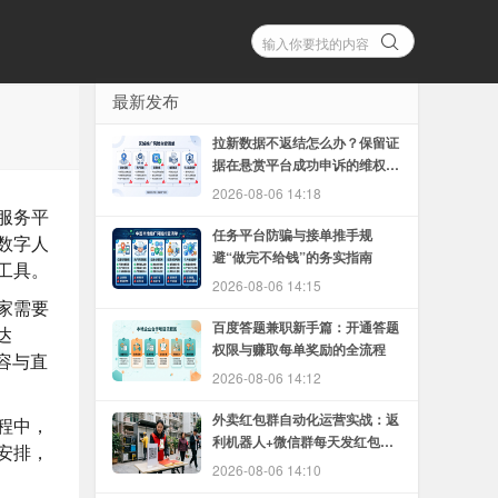
最新发布
拉新数据不返结怎么办？保留证
据在悬赏平台成功申诉的维权方
法
2026-08-06 14:18
服务平
任务平台防骗与接单推手规
数字人
避“做完不给钱”的务实指南
工具。
2026-08-06 14:15
家需要
百度答题兼职新手篇：开通答题
达
权限与赚取每单奖励的全流程
容与直
2026-08-06 14:12
外卖红包群自动化运营实战：返
程中，
利机器人+微信群每天发红包的
安排，
完整教程
2026-08-06 14:10