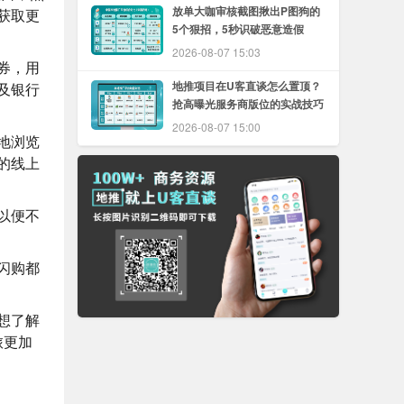
放单大咖审核截图揪出P图狗的
获取更
5个狠招，5秒识破恶意造假
2026-08-07 15:03
券，用
地推项目在U客直谈怎么置顶？
及银行
抢高曝光服务商版位的实战技巧
2026-08-07 15:00
地浏览
的线上
以便不
闪购都
想了解
旅更加