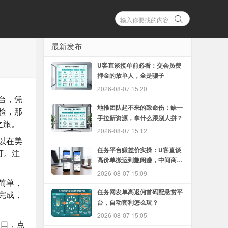
最新发布
U客直谈接单前必看：交会员费
押金的放单人，全是骗子
2026-08-07 15:20
台，凭
地推团队起不来的致命伤：缺一
验，那
手拉新资源，拿什么跟别人拼？
之旅。
2026-08-07 15:12
以在美
任务平台赚差价实操：U客直谈
可。注
高价单搬运到趣闲赚，中间商怎
么赚
2026-08-07 15:09
简单，
任务网发单高返佣首码配悬赏平
完成，
台，自动套利怎么玩？
2026-08-07 15:05
入口，点