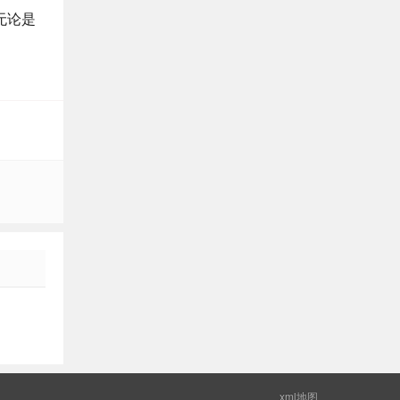
无论是
xml地图