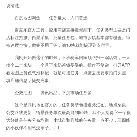
说清楚。
百度地图淘金——任务量大，入门首选
百度系官方工具，应用商店直接搜就能下。任务类型主要是门
店标注拍摄、街景采集、批量任务包，城市乡镇基本都有覆盖。审
核速度也快，做完不用干等，满10块就能提现到支付宝。
我刚开始做这个的时候，下班骑车回家顺路扫一溜店铺，一天
搞个二十来块，一个月下来奶茶钱妥妥的。操作不复杂：打开APP
看地图上黄色气泡标记，就是可接任务，点进去按要求拍门头照、
填店铺信息，提交完事。
企鹅汇图——腾讯出品，下沉市场任务多
这个是腾讯地图官方的，任务类型包括道路汇图、地点采集、
公交路线更新，街景任务单次最高能到50块。我个人觉得它一个很
大好处是任务分布均衡，小城市和县城的任务量一点不少，三四线
的小伙伴不用愁没单子。-11