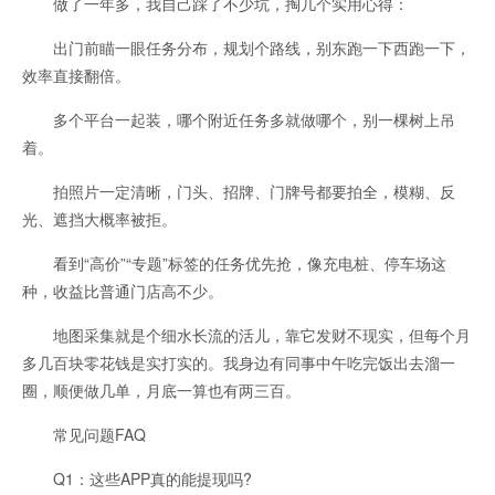
做了一年多，我自己踩了不少坑，掏几个实用心得：
出门前瞄一眼任务分布，规划个路线，别东跑一下西跑一下，
效率直接翻倍。
多个平台一起装，哪个附近任务多就做哪个，别一棵树上吊
着。
拍照片一定清晰，门头、招牌、门牌号都要拍全，模糊、反
光、遮挡大概率被拒。
看到“高价”“专题”标签的任务优先抢，像充电桩、停车场这
种，收益比普通门店高不少。
地图采集就是个细水长流的活儿，靠它发财不现实，但每个月
多几百块零花钱是实打实的。我身边有同事中午吃完饭出去溜一
圈，顺便做几单，月底一算也有两三百。
常见问题FAQ
Q1：这些APP真的能提现吗?