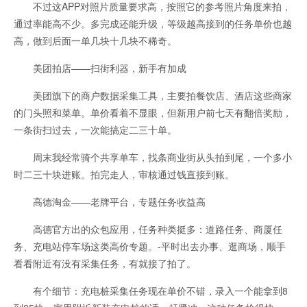
不过这APP对照片质量要求高，按照它的参考照片角度来拍，
通过率能高不少。多完成还能升级，等级越高接到的任务单价也越
高，做到后面一单几块十几块不稀奇。
美团拍店——扫街利器，新手有加成
美团旗下的商户数据采集工具，主要拍餐饮店、酒店这些商家
的门头照和菜单。单价看着不显眼，但新用户前七天有翻倍奖励，
一条街扫过去，一次能搞定二三十单。
周末我经常骑个共享单车，找条商业街从头拍到尾，一个多小
时二三十块进账。拍完走人，审核通过钱直接到账。
高德淘金——老牌平台，专题任务收益高
高德官方出的众包应用，任务种类挺多：道路任务、商厦任
务、充电站停车场这类高价专题。-平时出去办事、逛商场，顺手
看看附近有没有采集任务，有就接了拍了。
有个细节：充电桩采集任务现在单价不错，录入一个能拿到8