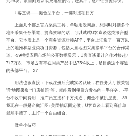
到25块。家里附近新装充电桩的话，赶紧冲，这种任务抢得快。
U客直谈——撮合型平台，一键对接项目方
上面几个都是官方采集工具，单独用没问题。想同时对接多个
地图采集任务渠道、提高效率的话，可以试试U客直谈这类撮合型
平台。它本质上是一个商务资源对接APP，平台上汇集了一百万以
上的地推和副业类项目资源，包括大量地图采集接单平台的合作渠
道。-39根据应用市场的公开数据显示，U客直谈累计合作对接超7
717万次，市场占有率在同类产品中达75%以上，是目前这个赛道
的头部平台。-37
用法也很直接：下载注册后完成实名认证，在任务大厅搜关键
词“地图采集”“门店拍照”等，就能看到项目方发布的一手任务。-平
台不收中间费用，推广员直接和甲方沟通，佣金不被扒层皮。-39
我现在一般是企鹅汇图+美团拍店固定做，U客直谈上看到高价单
就顺手接了，主打一个自由组合。
做单小技巧