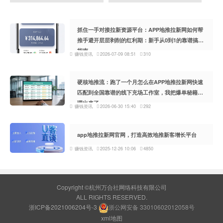
抓住一手对接拉新资源平台：APP地推拉新网如何帮
推手避开层层剥削的红利期：新手从0到1的靠谱搞钱
指南
赚钱资讯
2026-07-09 08:51
310
硬核地推流：跑了一个月怎么在APP地推拉新网快速
匹配到全国靠谱的线下充场工作室，我把爆单秘籍整
理出来了
赚钱资讯
2026-06-30 15:40
292
app地推拉新网官网，打造高效地推新客增长平台
赚钱资讯
2025-12-26 10:06
4850
Copyright ©杭州万合社网络科技有限公司
ALL RIGHTS RESERVED.
浙ICP备2021006204号-3
浙公网安备 33010602012058号
xml地图