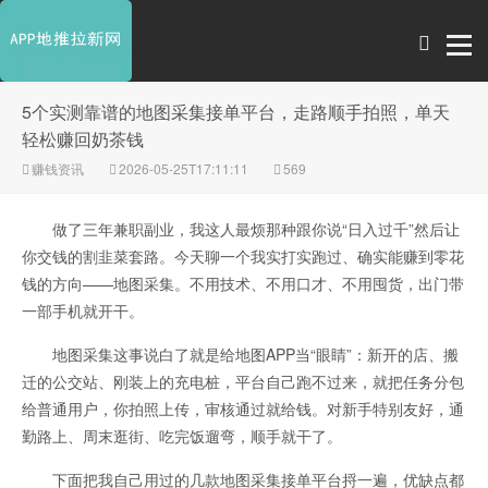
5个实测靠谱的地图采集接单平台，走路顺手拍照，单天
轻松赚回奶茶钱
赚钱资讯
2026-05-25T17:11:11
569
做了三年兼职副业，我这人最烦那种跟你说“日入过千”然后让
你交钱的割韭菜套路。今天聊一个我实打实跑过、确实能赚到零花
钱的方向——地图采集。不用技术、不用口才、不用囤货，出门带
一部手机就开干。
地图采集这事说白了就是给地图APP当“眼睛”：新开的店、搬
迁的公交站、刚装上的充电桩，平台自己跑不过来，就把任务分包
给普通用户，你拍照上传，审核通过就给钱。对新手特别友好，通
勤路上、周末逛街、吃完饭遛弯，顺手就干了。
下面把我自己用过的几款地图采集接单平台捋一遍，优缺点都