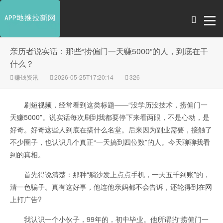
亲历者说实话：那些“捞偏门一天赚5000”的人，到底在干
什么？
赚钱资讯
2026-05-25T17:20:14
326
刷短视频，经常看到这类标题——“没学历没技术，捞偏门一
天赚5000”。说实话每次刷到我都要停下来看两眼，不是心动，是
好奇。好奇这些人到底在搞什么名堂。后来因为副业需要，接触了
不少圈子，也认识几个真正“一天搞到四位数”的人。今天聊聊我看
到的真相。
首先得说清楚：那种“躺沙发上点点手机，一天五千到账”的，
清一色骗子。真有这好事，他连他亲妈都不会告诉，还轮得到在网
上打广告?
我认识一个小伙子，99年的，初中毕业。他所谓的“捞偏门一