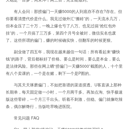
有人会问：那捞偏门一天赚5000的人到底存不存在?存在。但
你要看清楚代价是什么。我见过做外汇“搬砖”的，一天流水几万，
但本金压了二十万，一晚上爆仓亏了八万。也见过搞“抢红包外
挂”的，一个月搞了三万多，第四个月号全被封，微信实名也废
了。这些所谓的偏门，赚的时候确实快，但翻车的时候更狠。
副业做了四五年，我现在越来越信一句话：所有看起来“赚快
钱”的路子，背后都标好了价格。要么是时间，要么是本金，要么
是法律风险。那些在网上晒“捞偏门一天赚5000”截图的人，十个里
有八个卖课的，一个是在赌，剩下一个是P图的。
与其天天琢磨偏门，不如把靠谱的渠道摸透。U客直谈上那种
长期单，每天固定做一小时，一个月两千多。再加点淘、快手极速
版这些零碎，一个月三千出头。听着不刺激，但稳。偏门就像吃辣
条，偶尔解馋行，当饭吃早晚进医院。
常见问题 FAQ