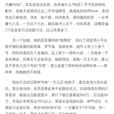
天赚5000”，其实是靠信息差。具体做什么?倒卖二手手机和拆机
配件。他每天凌晨四点去二手市场蹲货，挑成色好的iPhone，拿回
来自己换电池、清灰、贴个膜，挂闲鱼卖。遇到爆款机型，一台净
赚七八百，一天出六七台，确实能冲上五千。但你算算，这哪是偏
门?这是体力活加眼力活，比上班累多了。
另一个姑娘，做的是直播间的“氛围组”。说白了就是用小号去
新开播的直播间刷弹幕、带节奏、假装抢单。她手上有三十多个
号，同时挂着四五个直播间。赶上双十一那种大促，一天能拿一千
多的佣金，但离五千还差得远。她跟我说，真能一天五千的，要么
是手里有几百个号的“号商”，要么是接了那种灰色地带的单——那
种单，给她她也不敢接。
我自己也试过那种号称“一天几百”的路子，最后发现大部分是
坑。真正稳当的，反而是看起来不起眼的活儿。比如我现在用的U
客直谈，根据点点数据显示，累计下载注册量超500万，日活超30
万，市场占有率高达75%以上。里面全是地推拉新、APP试玩、注
册助力这类任务，单价3到50块不等。一天赚五千?不可能。但一
天稳定一百多，周末冲个两三百，完全能做到。