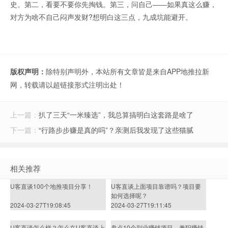
史。第二，看要不要你先掏钱。第三，问自己——如果真这么赚，
对方为啥不自己闷声发财?想明白这三点，九成坑能避开。
版权声明：
除特别声明外，本站所有文章皆是来自APP地推拉新
网，转载请以超链接形式注明出处！
上一篇：
扒了三天“一米臻选”，我总算搞明白这套路是啥了
下一篇：
“行路步步赚是真的吗”？亲测后我发现了这些猫腻
相关推荐
U客直谈100个地推项目分享！
U客直谈上面项目靠谱吗？项目要
如何选择呢？
2024-03-27T19:08:45
2024-03-27T19:11:45
U客直谈怎么样？怎么在U客直谈上
盘点10个副业赚钱项目，兼职赚钱