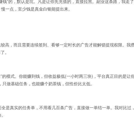
赚钱”的，默认是坑。凡是让你先充值的，直接拉黑。副业这条路，我走
，慢一点，至少钱是真金白银能提出来。
高，而且需要连续签到、看够一定时长的广告才能解锁提现权限。我攒
弃了。
的模式。你能赚到钱，但收益极低(一小时两三块)，平台真正目的是让
，只做基础任务，也能赚个奶茶钱，但性价比太低。
上面全是真实的任务单，不用看几百条广告，直接做一单结一单。我对比过
块。