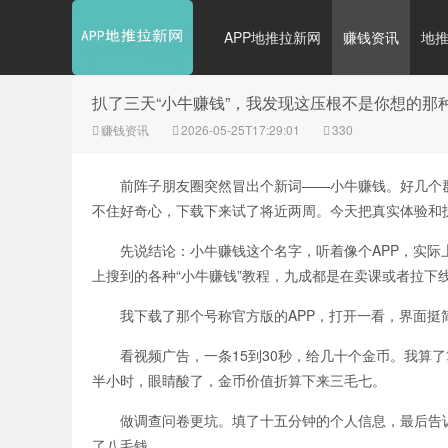
APP地推拉新网
赚钱资讯
地
扒了三天“小牛赚钱”，我发现这压根不是你想的那
赚钱资讯
2026-05-25T17:29:01
330
前阵子朋友圈突然冒出个新词——小牛赚钱。好几个群都
不住好奇心，下载下来试了将近两周。今天把真实体验和
先说结论：小牛赚钱这个名字，听着像个APP，实际上
上搜到的各种“小牛赚钱”教程，九成都是在卖课或者拉下
我下载了那个号称官方版的APP，打开一看，界面挺简
看视频广告，一条15到30秒，给几十个金币。我算了
半小时，眼睛酸了，金币价值折算下来三毛七。
做调查问卷更坑。填了十五分钟的个人信息，最后告诉我
了八毛钱。