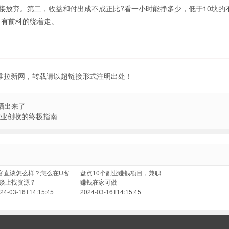
放弃。第二，收益和付出成不成正比?看一小时能挣多少，低于10块的
，有前科的绕着走。
地推拉新网，转载请以超链接形式注明出处！
晒出来了
副业创收的终极指南
客直谈怎么样？怎么在U客
盘点10个副业赚钱项目，兼职
谈上找资源？
赚钱在家可做
24-03-16T14:15:45
2024-03-16T14:15:45