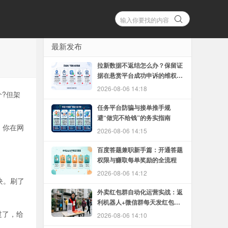
最新发布
拉新数据不返结怎么办？保留证
据在悬赏平台成功申诉的维权方
法
2026-08-06 14:18
?但架
任务平台防骗与接单推手规
避“做完不给钱”的务实指南
。你在网
2026-08-06 14:15
百度答题兼职新手篇：开通答题
权限与赚取每单奖励的全流程
2026-08-06 14:12
块。刷了
外卖红包群自动化运营实战：返
利机器人+微信群每天发红包的
完整教程
过了，给
2026-08-06 14:10