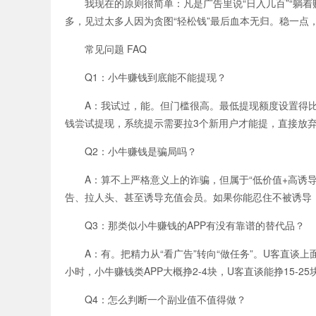
我现在的原则很简单：凡是广告里说“日入几百”“躺着
多，见过太多人因为贪图“轻松钱”最后血本无归。稳一点
常见问题 FAQ
Q1：小牛赚钱到底能不能提现？
A：我试过，能。但门槛很高。最低提现额度设置得比较
钱尝试提现，系统提示需要拉3个新用户才能提，直接放
Q2：小牛赚钱是骗局吗？
A：算不上严格意义上的诈骗，但属于“低价值+高诱导”
告、拉人头、甚至诱导充值会员。如果你能忍住不被诱导
Q3：那类似小牛赚钱的APP有没有靠谱的替代品？
A：有。把精力从“看广告”转向“做任务”。U客直谈
小时，小牛赚钱类APP大概挣2-4块，U客直谈能挣15-25
Q4：怎么判断一个副业值不值得做？