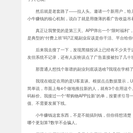
然后就是老套路了——拉人头。邀请一个新用户，给几块
小牛赚钱的核心机制，说白了就是用微薄的看广告收益吊
真正让我警觉的是第三天。APP弹出一个“限时福利”
是典型的“付费上班”吗?正规副业应该是你干活、平台给
后来我去搜了一下，发现黑猫投诉上已经有不少关于这类
友但系统不记录，还有人反映误点了广告直接被扣了几十
那普通人想找个靠谱的副业到底该选啥?我现在学精了
我现在稳定在用的是U客直谈。根据点点数据显示，U客直
简单说，市面上每4个做地推拉新的人，就有3个在用这个
码标价。我接过一个“帮购物APP拉新”的单，按要求引
值、不需要发展下线。
小牛赚钱这套东西，不是不能搞到钱，但你得想清楚：
哪个更划算?数学不会骗人。