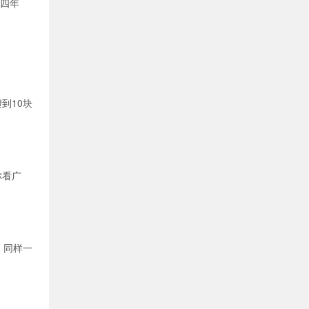
了四年
到10块
你看广
，同样一