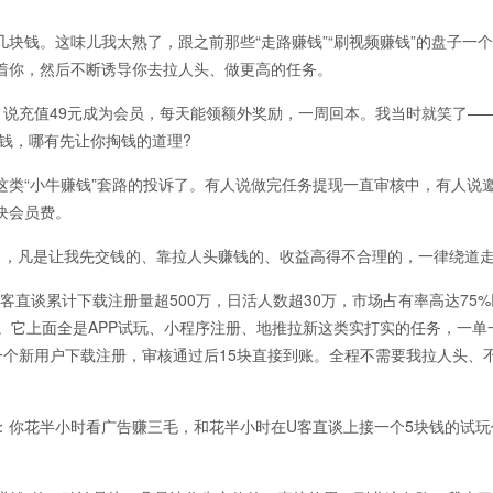
钱。这味儿我太熟了，跟之前那些“走路赚钱”“刷视频赚钱”的盘子一
着你，然后不断诱导你去拉人头、做更高的任务。
，说充值49元成为会员，每天能领额外奖励，一周回本。我当时就笑了—
你钱，哪有先让你掏钱的道理?
“小牛赚钱”套路的投诉了。有人说做完任务提现一直审核中，有人说
块会员费。
，凡是让我先交钱的、靠拉人头赚钱的、收益高得不合理的，一律绕道
谈累计下载注册量超500万，日活人数超30万，市场占有率高达75%
。它上面全是APP试玩、小程序注册、地推拉新这类实打实的任务，一单
导一个新用户下载注册，审核通过后15块直接到账。全程不需要我拉人头、
你花半小时看广告赚三毛，和花半小时在U客直谈上接一个5块钱的试玩