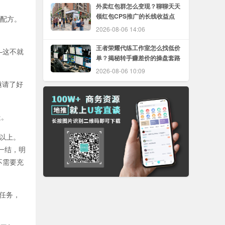
外卖红包群怎么变现？聊聊天天
领红包CPS推广的长线收益点
个配方。
2026-08-06 14:06
王者荣耀代练工作室怎么找低价
—这不就
单？揭秘转手赚差价的操盘套路
2026-08-06 10:09
邀请了好
走。
以上。
一结，明
不需要充
任务，