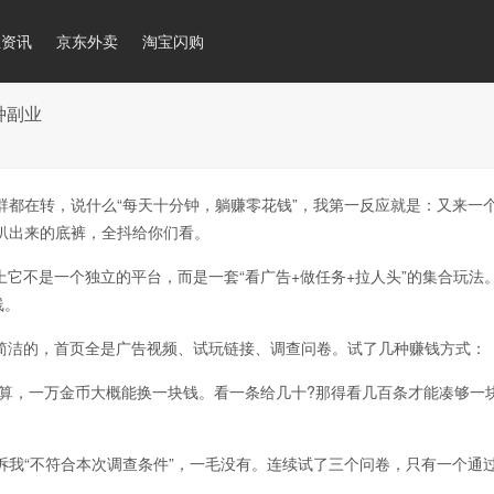
推资讯
京东外卖
淘宝闪购
种副业
在转，说什么“每天十分钟，躺赚零花钱”，我第一反应就是：又来一个
扒出来的底裤，全抖给你们看。
它不是一个独立的平台，而是一套“看广告+做任务+拉人头”的集合玩法
线。
洁的，首页全是广告视频、试玩链接、调查问卷。试了几种赚钱方式：
算，一万金币大概能换一块钱。看一条给几十?那得看几百条才能凑够一
“不符合本次调查条件”，一毛没有。连续试了三个问卷，只有一个通