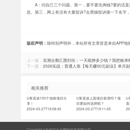
A：问自己三个问题。第一，要不要先掏钱?要的话直接
息。第三，网上有没有大量投诉?去黑猫投诉搜一下名字
版权声明：
除特别声明外，本站所有文章皆是来自APP
上一篇：
实测企鹅汇图扫街：一天能挣多少钱？我把账单
下一篇：
2026实战：普通人靠【每天赚50元副业】单月
相关推荐
U客直谈100个地推项目分
U客直谈上面项目靠谱吗？项
U
享！
目要如何选择呢？
直
2024-03-27T19:08:45
2024-03-27T19:11:45
20
Copyright ©杭州万合社网络科技有限公司