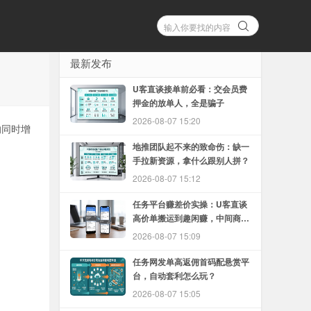
最新发布
U客直谈接单前必看：交会员费
押金的放单人，全是骗子
2026-08-07 15:20
的同时增
地推团队起不来的致命伤：缺一
手拉新资源，拿什么跟别人拼？
2026-08-07 15:12
任务平台赚差价实操：U客直谈
高价单搬运到趣闲赚，中间商怎
么赚
2026-08-07 15:09
任务网发单高返佣首码配悬赏平
台，自动套利怎么玩？
2026-08-07 15:05