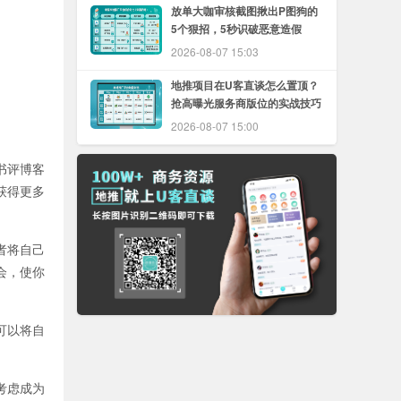
放单大咖审核截图揪出P图狗的
5个狠招，5秒识破恶意造假
2026-08-07 15:03
地推项目在U客直谈怎么置顶？
抢高曝光服务商版位的实战技巧
2026-08-07 15:00
书评博客
获得更多
者将自己
会，使你
可以将自
考虑成为